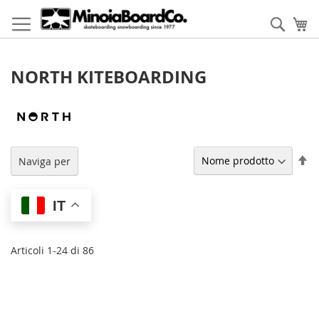
Salta
al
Cerca
Ca
contenuto
NORTH KITEBOARDING
Im
Naviga per
la
di
de
IT
Articoli
1
-
24
di
86