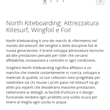
Pagin
Succe
Attualmente
Pagina
Pagina
Pagina
1
2
3
4
LISTA
LISTA
stai
DESIDERI
DESIDERI
leggendo
North Kiteboarding: Attrezzatura
la
Kitesurf, Wingfoil e Foil
pagina
North Kiteboarding è uno dei marchi di riferimento nel
mondo del kitesurf, del wingfoil e delle discipline foil di
nuova generazione. Il brand sviluppa attrezzature tecniche
ad alte prestazioni pensate per rider che cercano
affidabilità, innovazione e controllo in ogni condizione.
Scegliere North Kiteboarding significa affidarsi a un
marchio che investe costantemente in ricerca, sviluppo e
materiali di qualità. Le sue collezioni sono progettate per
soddisfare sia chi muove i primi passi nel kitesurf sia gli
atleti più esperti che desiderano massime prestazioni.
L'attenzione ai dettagli, la facilità d'utilizzo e il design
funzionale rendono ogni prodotto una scelta sicura per
vivere al meglio ogni uscita in acqua.