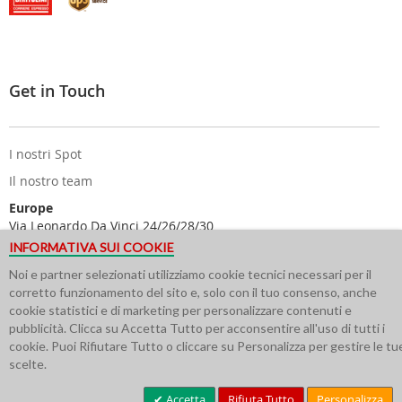
Get in Touch
I nostri Spot
Il nostro team
Europe
Via Leonardo Da Vinci 24/26/28/30
25122 Brescia - Italy
INFORMATIVA SUI COOKIE
USA
Noi e partner selezionati utilizziamo cookie tecnici necessari per il
616 Corporate Way Suite 2
corretto funzionamento del sito e, solo con il tuo consenso, anche
#4217 Valley Cottage NY 10989
cookie statistici e di marketing per personalizzare contenuti e
pubblicità. Clicca su Accetta Tutto per acconsentire all'uso di tutti i
cookie. Puoi Rifiutare Tutto o cliccare su Personalizza per gestire le tu
scelte.
Accetta
Rifiuta Tutto
Personalizza
© Minoia Board Co. P.IVA 03314720172-BS-357306