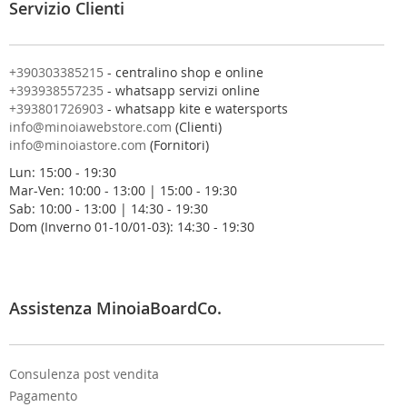
Servizio Clienti
l
a
n
o
+390303385215
- centralino shop e online
s
+393938557235
- whatsapp servizi online
t
+393801726903
- whatsapp kite e watersports
r
info@minoiawebstore.com
(Clienti)
a
info@minoiastore.com
(Fornitori)
N
Lun: 15:00 - 19:30
e
Mar-Ven: 10:00 - 13:00 | 15:00 - 19:30
w
Sab: 10:00 - 13:00 | 14:30 - 19:30
s
Dom (Inverno 01-10/01-03): 14:30 - 19:30
l
e
t
t
e
Assistenza MinoiaBoardCo.
r
:
Consulenza post vendita
Pagamento