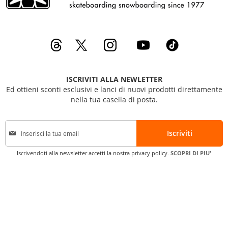
ISCRIVITI ALLA NEWLETTER
Ed ottieni sconti esclusivi e lanci di nuovi prodotti direttamente
nella tua casella di posta.
I
Iscriviti
s
c
Iscrivendoti alla newsletter accetti la nostra privacy policy.
SCOPRI DI PIU'
r
i
v
i
t
i
a
l