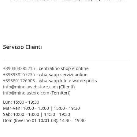
r
i
v
i
t
i
a
l
Servizio Clienti
l
a
n
o
+390303385215
- centralino shop e online
s
+393938557235
- whatsapp servizi online
t
+393801726903
- whatsapp kite e watersports
r
info@minoiawebstore.com
(Clienti)
a
info@minoiastore.com
(Fornitori)
N
Lun: 15:00 - 19:30
e
Mar-Ven: 10:00 - 13:00 | 15:00 - 19:30
w
Sab: 10:00 - 13:00 | 14:30 - 19:30
s
Dom (Inverno 01-10/01-03): 14:30 - 19:30
l
e
t