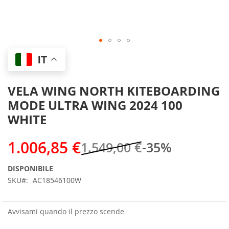
Skip
IT
to
the
beginning
VELA WING NORTH KITEBOARDING
of
MODE ULTRA WING 2024 100
the
images
WHITE
gallery
1.006,85 €
1.549,00 €
-35%
DISPONIBILE
SKU
AC18546100W
Avvisami quando il prezzo scende