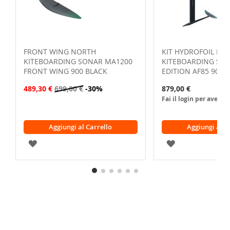
FRONT WING NORTH
KIT HYDROFOIL NO
KITEBOARDING SONAR MA1200
KITEBOARDING SON
FRONT WING 900 BLACK
EDITION AF85 900 
489,30 €
699,00 €
-30%
879,00 €
Fai il login per avere 
Aggiungi al Carrello
Aggiungi al C
AGGIUNGI
AGGIUNGI
ALLA
ALLA
LISTA
LISTA
DESIDERI
DESIDERI