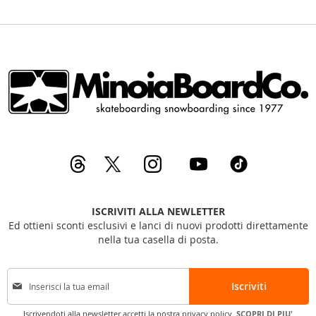
ISCRIVITI ALLA NEWLETTER
Ed ottieni sconti esclusivi e lanci di nuovi prodotti direttamente
nella tua casella di posta.
I
Iscriviti
s
c
Iscrivendoti alla newsletter accetti la nostra privacy policy.
SCOPRI DI PIU'