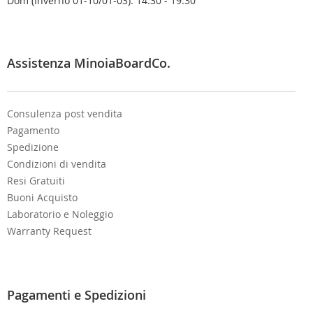
Dom (Inverno 01-10/01-03): 14:30 - 19:30
l
e
t
t
e
Assistenza MinoiaBoardCo.
r
:
Consulenza post vendita
Pagamento
Spedizione
Condizioni di vendita
Resi Gratuiti
Buoni Acquisto
Laboratorio e Noleggio
Warranty Request
Pagamenti e Spedizioni