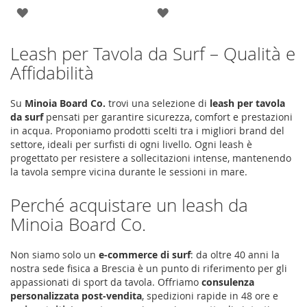
AGGIUNGI
AGGIUNGI
ALLA
ALLA
Leash per Tavola da Surf – Qualità e
LISTA
LISTA
Affidabilità
DESIDERI
DESIDERI
Su
Minoia Board Co.
trovi una selezione di
leash per tavola
da surf
pensati per garantire sicurezza, comfort e prestazioni
in acqua. Proponiamo prodotti scelti tra i migliori brand del
settore, ideali per surfisti di ogni livello. Ogni leash è
progettato per resistere a sollecitazioni intense, mantenendo
la tavola sempre vicina durante le sessioni in mare.
Perché acquistare un leash da
Minoia Board Co.
Non siamo solo un
e-commerce di surf
: da oltre 40 anni la
nostra sede fisica a Brescia è un punto di riferimento per gli
appassionati di sport da tavola. Offriamo
consulenza
personalizzata post-vendita
, spedizioni rapide in 48 ore e