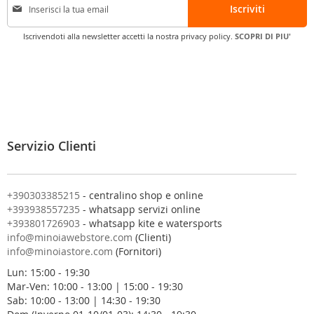
Iscriviti
s
c
Iscrivendoti alla newsletter accetti la nostra privacy policy.
SCOPRI DI PIU'
r
i
v
i
t
i
a
l
Servizio Clienti
l
a
n
o
+390303385215
- centralino shop e online
s
+393938557235
- whatsapp servizi online
t
+393801726903
- whatsapp kite e watersports
r
info@minoiawebstore.com
(Clienti)
a
info@minoiastore.com
(Fornitori)
N
Lun: 15:00 - 19:30
e
Mar-Ven: 10:00 - 13:00 | 15:00 - 19:30
w
Sab: 10:00 - 13:00 | 14:30 - 19:30
s