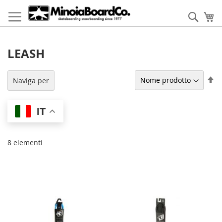
Salta
al
Cerca
Ca
contenuto
LEASH
Im
Naviga per
la
di
de
IT
8
elementi