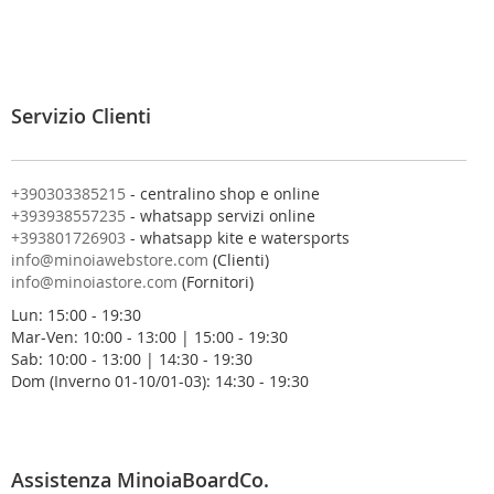
i
t
i
a
l
Servizio Clienti
l
a
n
o
+390303385215
- centralino shop e online
s
+393938557235
- whatsapp servizi online
t
+393801726903
- whatsapp kite e watersports
r
info@minoiawebstore.com
(Clienti)
a
info@minoiastore.com
(Fornitori)
N
Lun: 15:00 - 19:30
e
Mar-Ven: 10:00 - 13:00 | 15:00 - 19:30
w
Sab: 10:00 - 13:00 | 14:30 - 19:30
s
Dom (Inverno 01-10/01-03): 14:30 - 19:30
l
e
t
t
e
Assistenza MinoiaBoardCo.