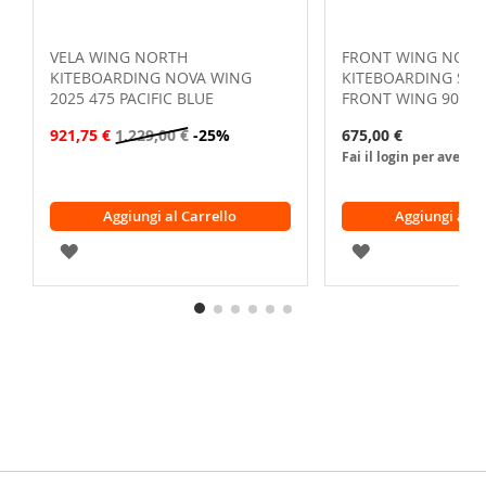
VELA WING NORTH
FRONT WING NORT
KITEBOARDING NOVA WING
KITEBOARDING SON
2025 475 PACIFIC BLUE
FRONT WING 900 B
921,75 €
1.229,00 €
-25%
675,00 €
Fai il login per avere 
Aggiungi al Carrello
Aggiungi al C
AGGIUNGI
AGGIUNGI
ALLA
ALLA
LISTA
LISTA
DESIDERI
DESIDERI