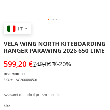
Skip
IT
to
the
beginning
VELA WING NORTH KITEBOARDING
of
RANGER PARAWING 2026 650 LIME
the
images
gallery
599,20 €
749,00 €
-20%
DISPONIBILE
SKU
AC20008650L
Avvisami quando il prezzo scende
Size