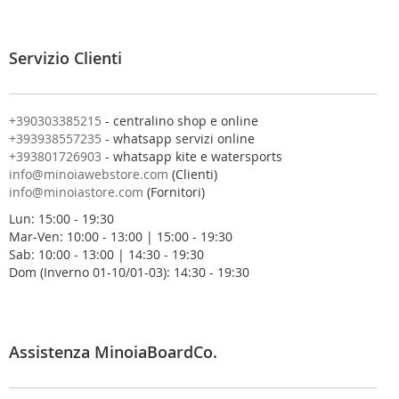
i
a
l
Servizio Clienti
l
a
n
o
+390303385215
- centralino shop e online
s
+393938557235
- whatsapp servizi online
t
+393801726903
- whatsapp kite e watersports
r
info@minoiawebstore.com
(Clienti)
a
info@minoiastore.com
(Fornitori)
N
Lun: 15:00 - 19:30
e
Mar-Ven: 10:00 - 13:00 | 15:00 - 19:30
w
Sab: 10:00 - 13:00 | 14:30 - 19:30
s
Dom (Inverno 01-10/01-03): 14:30 - 19:30
l
e
t
t
e
Assistenza MinoiaBoardCo.
r
: