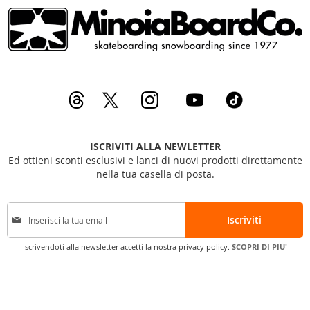
ISCRIVITI ALLA NEWLETTER
Ed ottieni sconti esclusivi e lanci di nuovi prodotti direttamente
nella tua casella di posta.
I
Iscriviti
s
c
Iscrivendoti alla newsletter accetti la nostra privacy policy.
SCOPRI DI PIU'
r
i
v
i
t