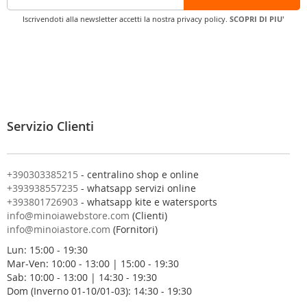
c
Iscrivendoti alla newsletter accetti la nostra privacy policy.
SCOPRI DI PIU'
r
i
v
i
t
i
a
l
Servizio Clienti
l
a
n
o
+390303385215
- centralino shop e online
s
+393938557235
- whatsapp servizi online
t
+393801726903
- whatsapp kite e watersports
r
info@minoiawebstore.com
(Clienti)
a
info@minoiastore.com
(Fornitori)
N
Lun: 15:00 - 19:30
e
Mar-Ven: 10:00 - 13:00 | 15:00 - 19:30
w
Sab: 10:00 - 13:00 | 14:30 - 19:30
s
Dom (Inverno 01-10/01-03): 14:30 - 19:30
l