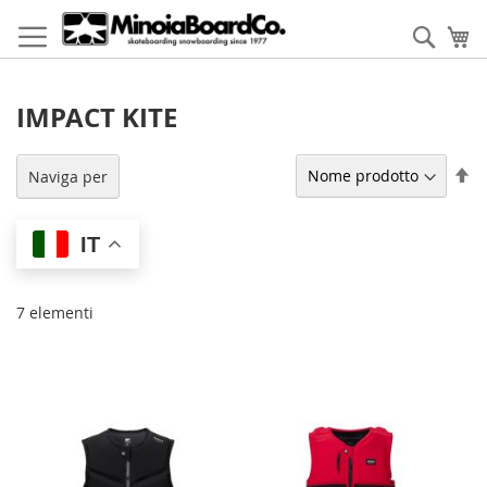
Salta
al
Cerca
Ca
contenuto
IMPACT KITE
Im
Naviga per
la
di
de
IT
7
elementi