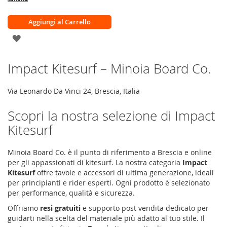
Aggiungi al Carrello
AGGIUNGI
ALLA
Impact Kitesurf – Minoia Board Co.
LISTA
DESIDERI
Via Leonardo Da Vinci 24
,
Brescia
,
Italia
Scopri la nostra selezione di Impact
Kitesurf
Minoia Board Co. è il punto di riferimento a Brescia e online
per gli appassionati di kitesurf. La nostra categoria
Impact
Kitesurf
offre tavole e accessori di ultima generazione, ideali
per principianti e rider esperti. Ogni prodotto è selezionato
per performance, qualità e sicurezza.
Offriamo
resi gratuiti
e supporto post vendita dedicato per
guidarti nella scelta del materiale più adatto al tuo stile. Il