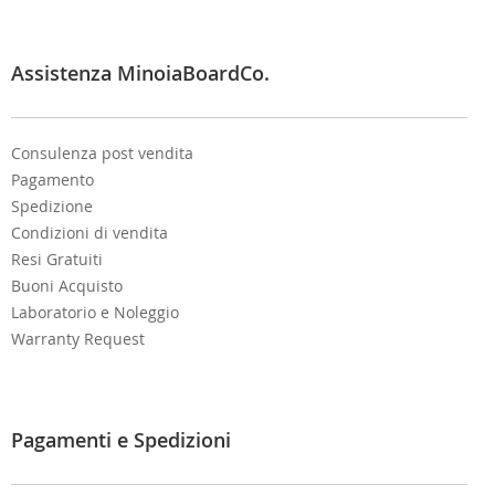
e
t
t
e
Assistenza MinoiaBoardCo.
r
:
Consulenza post vendita
Pagamento
Spedizione
Condizioni di vendita
Resi Gratuiti
Buoni Acquisto
Laboratorio e Noleggio
Warranty Request
Pagamenti e Spedizioni