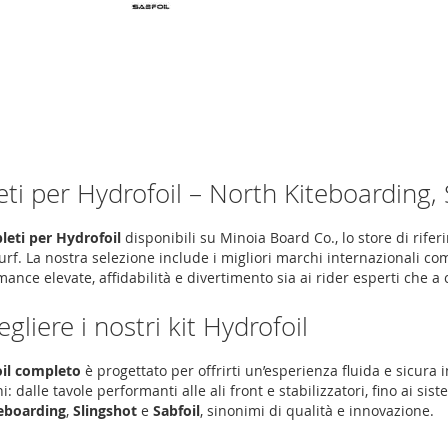
eti per Hydrofoil – North Kiteboarding, 
leti per Hydrofoil
disponibili su
Minoia Board Co.
, lo store di rife
urf
. La nostra selezione include i migliori marchi internazionali c
ance elevate, affidabilità e divertimento sia ai rider esperti che a 
gliere i nostri kit Hydrofoil
oil completo
è progettato per offrirti un’esperienza fluida e sicura
i: dalle tavole performanti alle ali front e stabilizzatori, fino ai sis
eboarding
,
Slingshot
e
Sabfoil
, sinonimi di qualità e innovazione.