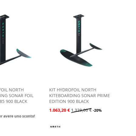
decresc
FOIL NORTH
KIT HYDROFOIL NORTH
ING SONAR FOIL
KITEBOARDING SONAR PRIME
85 900 BLACK
EDITION 900 BLACK
1.063,20 €
1.329,00 €
-20%
per avere uno sconto!