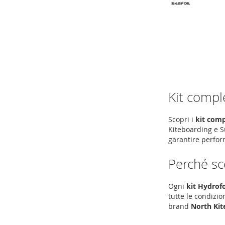
Aggiungi al Carrello
Aggiungi al Carrello
AGGIUNGI
AGGIUNGI
ALLA
ALLA
LISTA
LISTA
DESIDERI
DESIDERI
Kit compl
Scopri i
kit comp
Kiteboarding e S
garantire perform
Perché sce
Ogni
kit Hydrof
tutte le condizion
brand
North Kit