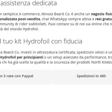
 assistenza dedicata
 un semplice e-commerce, Minoia Board Co. è anche un
negozio fisi
onalizzata post-vendita
, chat WhatsApp sempre attiva e
resi gratu
munity di rider soddisfatti. Puoi contare su di noi sia online che i
ità del mondo Hydrofoil.
l tuo kit Hydrofoil con fiducia
 Board Co. investi in attrezzatura certificata, spedizioni veloci e u
 Hydrofoil per principianti
o un setup avanzato da performance, trov
 a chi ha già scelto la qualità e la sicurezza dei prodotti North Kiteb
in 3 rate con Paypal
Spedizioni in 48h