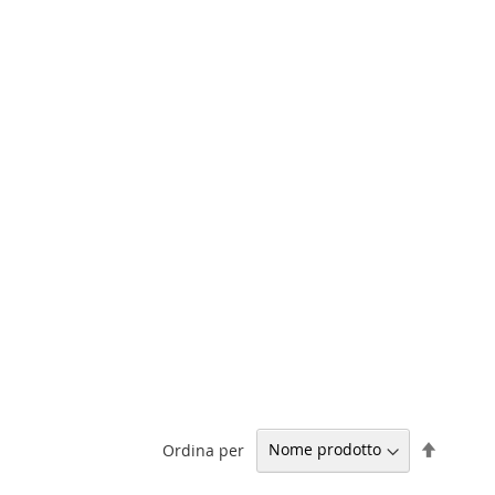
Impost
Ordina per
la
direzio