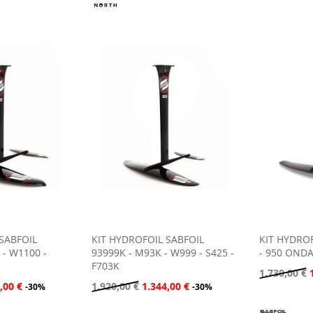
SABFOIL
KIT HYDROFOIL SABFOIL
KIT HYDROF
 - W1100 -
93999K - M93K - W999 - S425 -
- 950 OND
F703K
1.730,00 €
,00 €
1.920,00 €
1.344,00 €
-30%
-30%