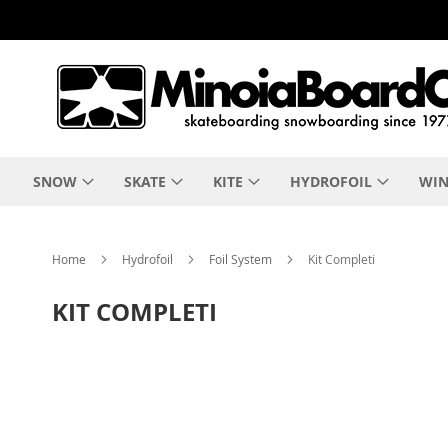
Salta
al
contenuto
SNOW
SKATE
KITE
HYDROFOIL
WIN
Home
Hydrofoil
Foil System
Kit Completi
KIT COMPLETI