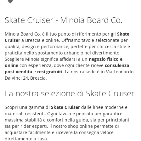
AGGIUNGI
ALLA
Skate Cruiser - Minoia Board Co.
LISTA
DESIDERI
Minoia Board Co. è il tuo punto di riferimento per gli
Skate
Cruiser
a Brescia e online. Offriamo tavole selezionate per
qualità, design e performance, perfette per chi cerca stile e
praticità nello spostamento urbano o nel divertimento.
Scegliere Minoia significa affidarsi a un
negozio fisico e
online
con esperienza, dove ogni cliente riceve
consulenza
post vendita
e
resí gratuiti
. La nostra sede è in
Via Leonardo
Da Vinci 24
,
Brescia
.
La nostra selezione di Skate Cruiser
Scopri una gamma di
Skate Cruiser
dalle linee moderne e
materiali resistenti. Ogni tavola è pensata per garantire
massima stabilità e comfort nella guida, sia per principianti
sia per rider esperti. Il nostro shop online permette di
acquistare facilmente e ricevere la consegna veloce
direttamente a casa.