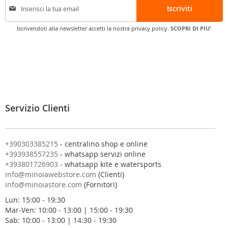
Iscriviti
s
c
Iscrivendoti alla newsletter accetti la nostra privacy policy.
SCOPRI DI PIU'
r
i
v
i
t
i
a
l
Servizio Clienti
l
a
n
o
+390303385215
- centralino shop e online
s
+393938557235
- whatsapp servizi online
t
+393801726903
- whatsapp kite e watersports
r
info@minoiawebstore.com
(Clienti)
a
info@minoiastore.com
(Fornitori)
N
Lun: 15:00 - 19:30
e
Mar-Ven: 10:00 - 13:00 | 15:00 - 19:30
w
Sab: 10:00 - 13:00 | 14:30 - 19:30
s