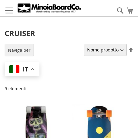
Salta
al
Cerca
Ca
contenuto
CRUISER
Im
Naviga per
la
di
de
IT
9
elementi