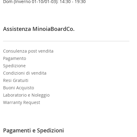
Dom (Inverno 01-10/01-03): 14:30 - 19:30
l
e
t
t
e
Assistenza MinoiaBoardCo.
r
:
Consulenza post vendita
Pagamento
Spedizione
Condizioni di vendita
Resi Gratuiti
Buoni Acquisto
Laboratorio e Noleggio
Warranty Request
Pagamenti e Spedizioni