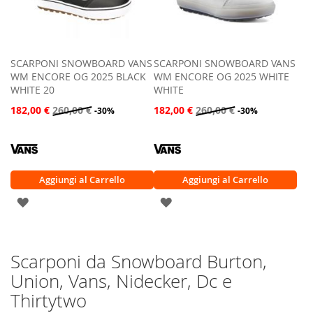
SCARPONI SNOWBOARD VANS
SCARPONI SNOWBOARD VANS
WM ENCORE OG 2025 BLACK
WM ENCORE OG 2025 WHITE
WHITE 20
WHITE
182,00 €
260,00 €
182,00 €
260,00 €
-30%
-30%
Aggiungi al Carrello
Aggiungi al Carrello
AGGIUNGI
AGGIUNGI
ALLA
ALLA
LISTA
LISTA
Scarponi da Snowboard Burton,
DESIDERI
DESIDERI
Union, Vans, Nidecker, Dc e
Thirtytwo