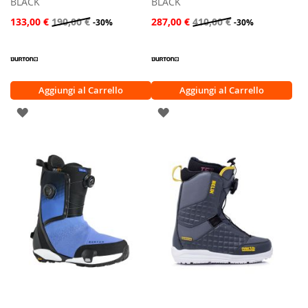
BLACK
BLACK
133,00 €
190,00 €
287,00 €
410,00 €
-30%
-30%
Aggiungi al Carrello
Aggiungi al Carrello
AGGIUNGI
AGGIUNGI
ALLA
ALLA
LISTA
LISTA
DESIDERI
DESIDERI