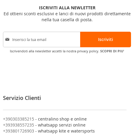
ISCRIVITI ALLA NEWLETTER
Ed ottieni sconti esclusivi e lanci di nuovi prodotti direttamente
nella tua casella di posta.
I
Iscriviti
s
c
Iscrivendoti alla newsletter accetti la nostra privacy policy.
SCOPRI DI PIU'
r
i
v
i
t
i
a
l
Servizio Clienti
l
a
n
o
+390303385215
- centralino shop e online
s
+393938557235
- whatsapp servizi online
t
+393801726903
- whatsapp kite e watersports