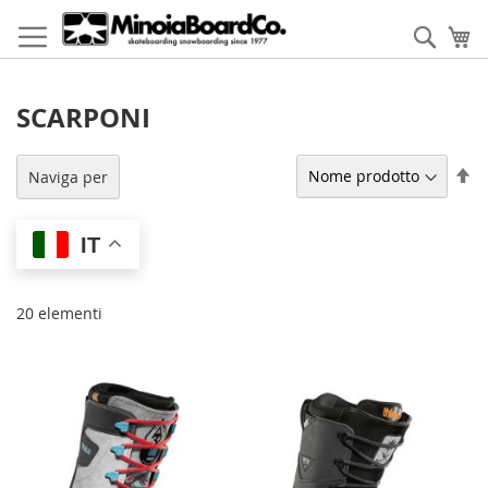
Salta
al
Cerca
Ca
contenuto
SCARPONI
Im
Naviga per
la
di
de
IT
20
elementi