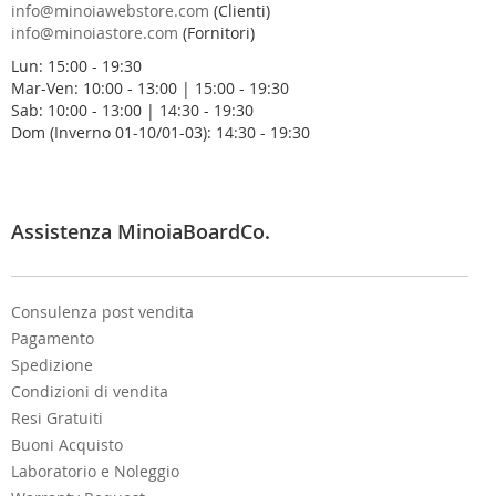
r
info@minoiawebstore.com
(Clienti)
a
info@minoiastore.com
(Fornitori)
N
Lun: 15:00 - 19:30
e
Mar-Ven: 10:00 - 13:00 | 15:00 - 19:30
w
Sab: 10:00 - 13:00 | 14:30 - 19:30
s
Dom (Inverno 01-10/01-03): 14:30 - 19:30
l
e
t
t
e
Assistenza MinoiaBoardCo.
r
:
Consulenza post vendita
Pagamento
Spedizione
Condizioni di vendita
Resi Gratuiti
Buoni Acquisto
Laboratorio e Noleggio