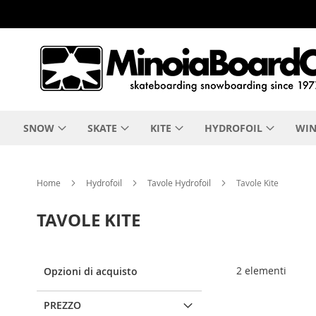
Salta
al
contenuto
SNOW
SKATE
KITE
HYDROFOIL
WIN
Home
Hydrofoil
Tavole Hydrofoil
Tavole Kite
TAVOLE KITE
2
elementi
Opzioni di acquisto
PREZZO