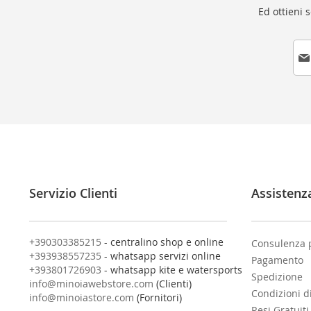
Ed ottieni 
I
s
c
r
i
v
i
t
i
a
l
Servizio Clienti
Assistenz
l
a
n
o
+390303385215
- centralino shop e online
Consulenza 
s
+393938557235
- whatsapp servizi online
Pagamento
t
+393801726903
- whatsapp kite e watersports
Spedizione
r
info@minoiawebstore.com
(Clienti)
Condizioni d
a
info@minoiastore.com
(Fornitori)
N
Resi Gratuiti