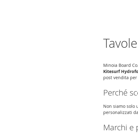
AGGIUNGI
AGGIUNGI
ALLA
ALLA
LISTA
LISTA
DESIDERI
Tavole
DESIDERI
Minoia Board Co. 
Kitesurf Hydrofo
post vendita per
Perché sc
Non siamo solo u
personalizzati da
Marchi e 