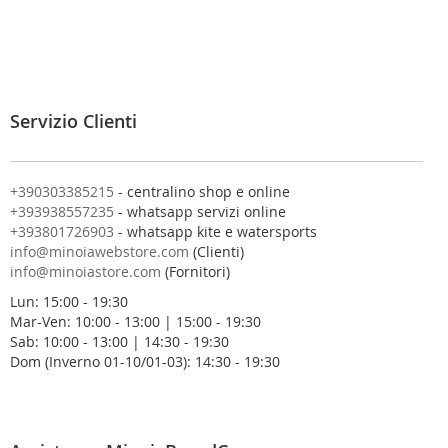
v
i
t
i
a
l
Servizio Clienti
l
a
n
o
+390303385215
- centralino shop e online
s
+393938557235
- whatsapp servizi online
t
+393801726903
- whatsapp kite e watersports
r
info@minoiawebstore.com
(Clienti)
a
info@minoiastore.com
(Fornitori)
N
Lun: 15:00 - 19:30
e
Mar-Ven: 10:00 - 13:00 | 15:00 - 19:30
w
Sab: 10:00 - 13:00 | 14:30 - 19:30
s
Dom (Inverno 01-10/01-03): 14:30 - 19:30
l
e
t
t