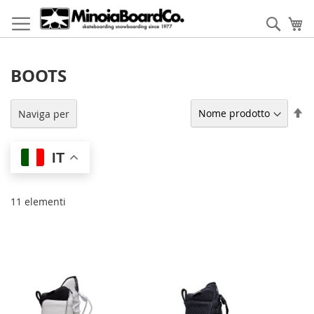
Salta
al
Cerca
Ca
contenuto
BOOTS
Im
Naviga per
la
di
de
IT
11
elementi