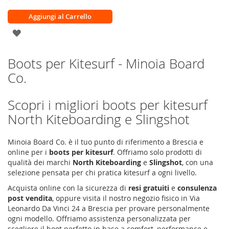
Aggiungi al Carrello
AGGIUNGI
ALLA
Boots per Kitesurf - Minoia Board
LISTA
Co.
DESIDERI
Scopri i migliori boots per kitesurf
North Kiteboarding e Slingshot
Minoia Board Co. è il tuo punto di riferimento a Brescia e
online per i
boots per kitesurf
. Offriamo solo prodotti di
qualità dei marchi
North Kiteboarding
e
Slingshot
, con una
selezione pensata per chi pratica kitesurf a ogni livello.
Acquista online con la sicurezza di
resi gratuiti
e
consulenza
post vendita
, oppure visita il nostro negozio fisico in Via
Leonardo Da Vinci 24 a Brescia per provare personalmente
ogni modello. Offriamo assistenza personalizzata per
scegliere il boot perfetto in base a comfort, performance e