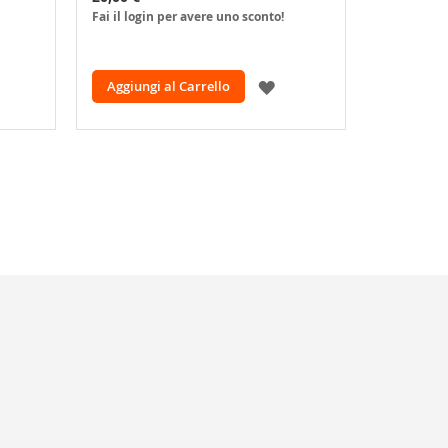
Fai il login per avere uno sconto!
Fai il logi
GGIUNGI
AGGIUNGI
Aggiungi al Carrello
Aggiungi
LLA
ALLA
ISTA
LISTA
ESIDERI
DESIDERI