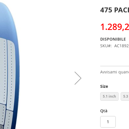
475 PAC
1.289,
DISPONIBILE
SKU
AC1892
Avvisami quand
Size
5.1 inch
5.3
Qtà