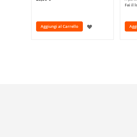
Fai il 
AGGIUNGI
Aggiungi al Carrello
Aggi
ALLA
LISTA
DESIDERI