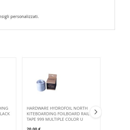
sigli personalizzati.
DING
HARDWARE HYDROFOIL NORTH
TAVOLA S
BLACK
KITEBOARDING FOILBOARD RAIL
KITEBOA
TAPE 999 MULTIPLE COLOR U
2024 100
20,00 €
A partire da