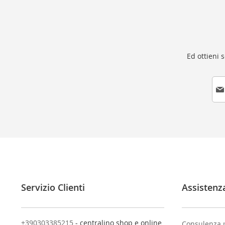
Ed ottieni 
I
s
c
r
i
v
i
t
i
a
l
Servizio Clienti
Assistenz
l
a
n
o
+390303385215
- centralino shop e online
Consulenza 