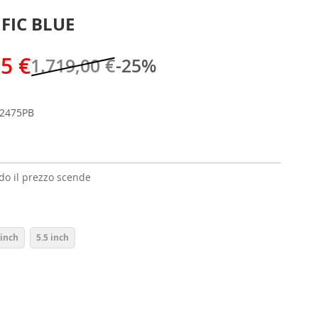
IFIC BLUE
25 €
1.719,00 €
-25%
2475PB
o il prezzo scende
 inch
5.5 inch