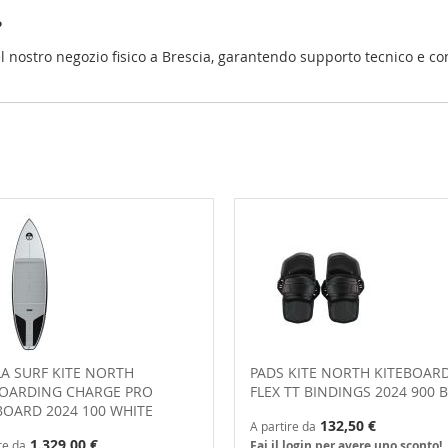
?
l nostro negozio fisico a Brescia, garantendo supporto tecnico e con
A SURF KITE NORTH
PADS KITE NORTH KITEBOAR
BOARDING CHARGE PRO
FLEX TT BINDINGS 2024 900 
BOARD 2024 100 WHITE
132,50 €
A partire da
1.329,00 €
re da
Fai il login per avere uno sconto!