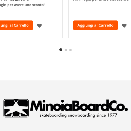
login per avere uno sconto!
AGGIUNGI
A
ungi al Carrello
Aggiungi al Carrello
ALLA
A
LISTA
L
DESIDERI
D