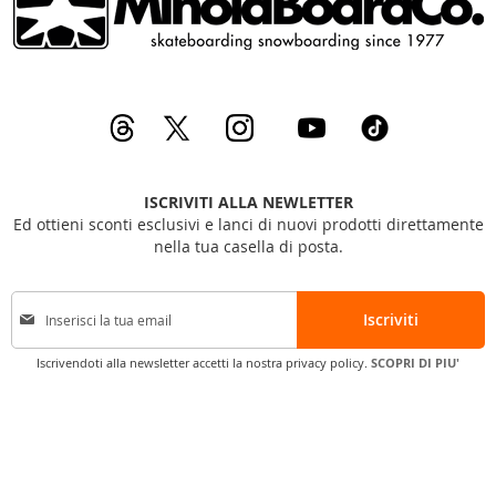
ISCRIVITI ALLA NEWLETTER
Ed ottieni sconti esclusivi e lanci di nuovi prodotti direttamente
nella tua casella di posta.
I
Iscriviti
s
c
Iscrivendoti alla newsletter accetti la nostra privacy policy.
SCOPRI DI PIU'
r
i
v
i
t
i