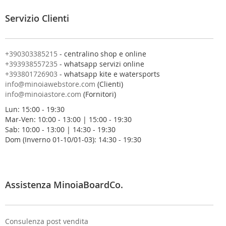
a
l
Servizio Clienti
l
a
n
o
+390303385215
- centralino shop e online
s
+393938557235
- whatsapp servizi online
t
+393801726903
- whatsapp kite e watersports
r
info@minoiawebstore.com
(Clienti)
a
info@minoiastore.com
(Fornitori)
N
Lun: 15:00 - 19:30
e
Mar-Ven: 10:00 - 13:00 | 15:00 - 19:30
w
Sab: 10:00 - 13:00 | 14:30 - 19:30
s
Dom (Inverno 01-10/01-03): 14:30 - 19:30
l
e
t
t
e
Assistenza MinoiaBoardCo.
r
:
Consulenza post vendita