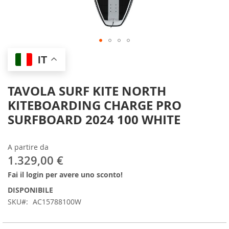
Skip
IT
to
the
beginning
TAVOLA SURF KITE NORTH
of
KITEBOARDING CHARGE PRO
the
images
SURFBOARD 2024 100 WHITE
gallery
A partire da
1.329,00 €
Fai il login per avere uno sconto!
DISPONIBILE
SKU
AC15788100W