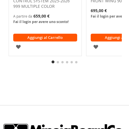
CONTROL SYSTEM 2025-2026
FRONT WING 900 B
999 MULTIPLE COLOR
695,00 €
659,00 €
A partire da
Fai il login per avere 
Fai il login per avere uno sconto!
Aggiungi al Carrello
Aggiungi al C
AGGIUNGI
AGGIUNGI
ALLA
ALLA
LISTA
LISTA
DESIDERI
DESIDERI