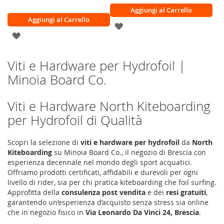
Aggiungi al Carrello
Aggiungi al Carrello
AGGIUNGI
AGGIUNGI
ALLA
ALLA
LISTA
Viti e Hardware per Hydrofoil |
LISTA
Minoia Board Co.
DESIDERI
DESIDERI
Viti e Hardware North Kiteboarding
per Hydrofoil di Qualità
Scopri la selezione di
viti e hardware per hydrofoil
da
North
Kiteboarding
su Minoia Board Co., il negozio di Brescia con
esperienza decennale nel mondo degli sport acquatici.
Offriamo prodotti certificati, affidabili e durevoli per ogni
livello di rider, sia per chi pratica kiteboarding che foil surfing.
Approfitta della
consulenza post vendita
e dei
resi gratuiti
,
garantendo un’esperienza d’acquisto senza stress sia online
che in negozio fisico in
Via Leonardo Da Vinci 24, Brescia
.