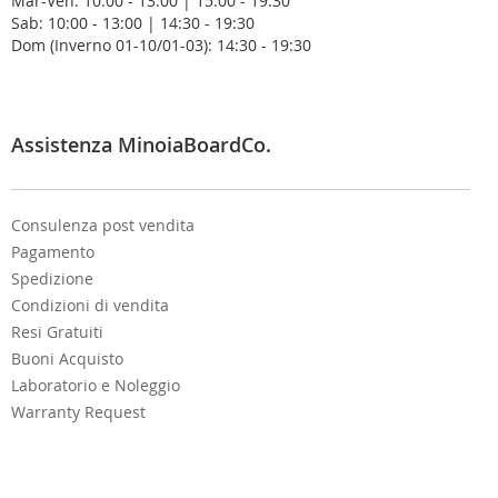
Mar-Ven: 10:00 - 13:00 | 15:00 - 19:30
w
Sab: 10:00 - 13:00 | 14:30 - 19:30
s
Dom (Inverno 01-10/01-03): 14:30 - 19:30
l
e
t
t
e
Assistenza MinoiaBoardCo.
r
:
Consulenza post vendita
Pagamento
Spedizione
Condizioni di vendita
Resi Gratuiti
Buoni Acquisto
Laboratorio e Noleggio
Warranty Request