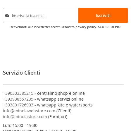
I
Iscriviti
s
c
Iscrivendoti alla newsletter accetti la nostra privacy policy.
SCOPRI DI PIU'
r
i
v
i
t
i
a
l
Servizio Clienti
l
a
n
o
+390303385215
- centralino shop e online
s
+393938557235
- whatsapp servizi online
t
+393801726903
- whatsapp kite e watersports
r
info@minoiawebstore.com
(Clienti)
a
info@minoiastore.com
(Fornitori)
N
Lun: 15:00 - 19:30
e