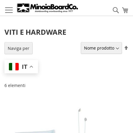
Salta
al
Cerca
Ca
contenuto
VITI E HARDWARE
Im
Naviga per
la
di
de
IT
6
elementi