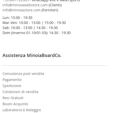
r
info@minoiawebstore.com
(Clienti)
a
info@minoiastore.com
(Fornitori)
N
Lun: 15:00 - 19:30
e
Mar-Ven: 10:00 - 13:00 | 15:00 - 19:30
w
Sab: 10:00 - 13:00 | 14:30 - 19:30
s
Dom (Inverno 01-10/01-03): 14:30 - 19:30
l
e
t
t
e
Assistenza MinoiaBoardCo.
r
:
Consulenza post vendita
Pagamento
Spedizione
Condizioni di vendita
Resi Gratuiti
Buoni Acquisto
Laboratorio e Noleggio