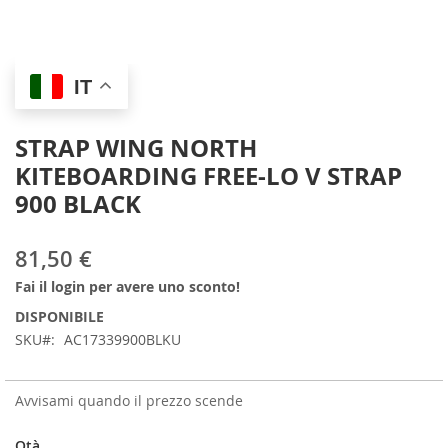
Skip
IT
to
the
beginning
STRAP WING NORTH
of
KITEBOARDING FREE-LO V STRAP
the
images
900 BLACK
gallery
81,50 €
Fai il login per avere uno sconto!
DISPONIBILE
SKU
AC17339900BLKU
Avvisami quando il prezzo scende
Qtà