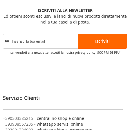
ISCRIVITI ALLA NEWLETTER
Ed ottieni sconti esclusivi e lanci di nuovi prodotti direttamente
nella tua casella di posta.
I
Iscriviti
s
c
Iscrivendoti alla newsletter accetti la nostra privacy policy.
SCOPRI DI PIU'
r
i
v
i
t
i
a
l
Servizio Clienti
l
a
n
o
+390303385215
- centralino shop e online
s
+393938557235
- whatsapp servizi online
t
+393801726903
- whatsapp kite e watersports