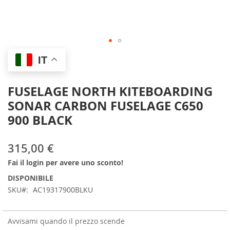
Skip
IT
to
the
beginning
FUSELAGE NORTH KITEBOARDING
of
SONAR CARBON FUSELAGE C650
the
images
900 BLACK
gallery
315,00 €
Fai il login per avere uno sconto!
DISPONIBILE
SKU
AC19317900BLKU
Avvisami quando il prezzo scende