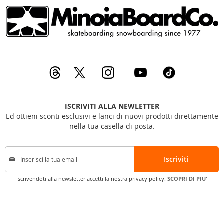
ISCRIVITI ALLA NEWLETTER
Ed ottieni sconti esclusivi e lanci di nuovi prodotti direttamente
nella tua casella di posta.
I
Iscriviti
s
c
Iscrivendoti alla newsletter accetti la nostra privacy policy.
SCOPRI DI PIU'
r
i
v
i
t