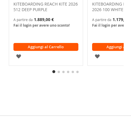
KITEBOARDING REACH KITE 2026
KITEBOARDING NO
512 DEEP PURPLE
2026 100 WHITE
1.889,00 €
1.179,00 
A partire da
A partire da
Fai il login per avere uno sconto!
Fai il login per avere 
Aggiungi al Carrello
Aggiungi al C
AGGIUNGI
AGGIUNGI
ALLA
ALLA
LISTA
LISTA
DESIDERI
DESIDERI