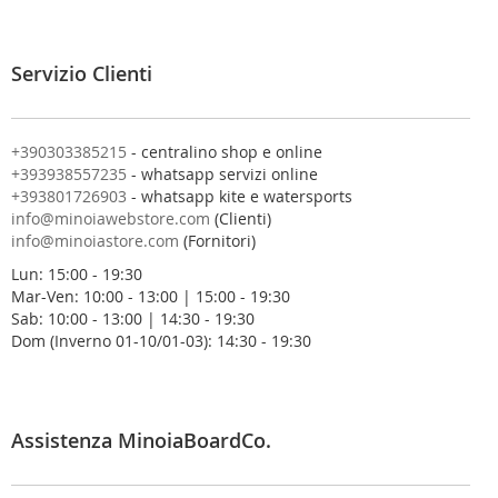
i
a
l
Servizio Clienti
l
a
n
o
+390303385215
- centralino shop e online
s
+393938557235
- whatsapp servizi online
t
+393801726903
- whatsapp kite e watersports
r
info@minoiawebstore.com
(Clienti)
a
info@minoiastore.com
(Fornitori)
N
Lun: 15:00 - 19:30
e
Mar-Ven: 10:00 - 13:00 | 15:00 - 19:30
w
Sab: 10:00 - 13:00 | 14:30 - 19:30
s
Dom (Inverno 01-10/01-03): 14:30 - 19:30
l
e
t
t
e
Assistenza MinoiaBoardCo.
r
: