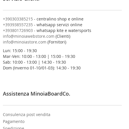
l
a
n
o
+390303385215
- centralino shop e online
s
+393938557235
- whatsapp servizi online
t
+393801726903
- whatsapp kite e watersports
r
info@minoiawebstore.com
(Clienti)
a
info@minoiastore.com
(Fornitori)
N
Lun: 15:00 - 19:30
e
Mar-Ven: 10:00 - 13:00 | 15:00 - 19:30
w
Sab: 10:00 - 13:00 | 14:30 - 19:30
s
Dom (Inverno 01-10/01-03): 14:30 - 19:30
l
e
t
t
e
Assistenza MinoiaBoardCo.
r
:
Consulenza post vendita
Pagamento
Spedizione