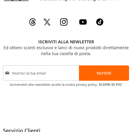
ISCRIVITI ALLA NEWLETTER
Ed ottieni sconti esclusivi e lanci di nuovi prodotti direttamente
nella tua casella di posta.
I
Iscriviti
s
c
Iscrivendoti alla newsletter accetti la nostra privacy policy.
SCOPRI DI PIU'
r
i
v
i
t
i
a
l
Servizio Clienti