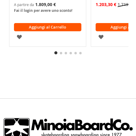
1.809,00 €
1.203,30 €
1.719,00 
A partire da
Fai il login per avere uno sconto!
Aggiungi al Carrello
Aggiungi al C
AGGIUNGI
AGGIUNGI
ALLA
ALLA
LISTA
LISTA
DESIDERI
DESIDERI