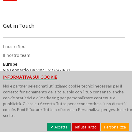
Get in Touch
I nostri Spot
Il nostro team
Europe
Via Leonardo Da Vinci 24/26/28/30
25122 Brescia - Italy
INFORMATIVA SUI COOKIE
USA
Noi e partner selezionati utilizziamo cookie tecnici necessari per il
616 Corporate Way Suite 2
corretto funzionamento del sito e, solo con il tuo consenso, anche
#4217 Valley Cottage NY 10989
cookie statistici e di marketing per personalizzare contenuti e
pubblicità. Clicca su Accetta Tutto per acconsentire all'uso di tutti i
cookie. Puoi Rifiutare Tutto o cliccare su Personalizza per gestire le tu
scelte.
Accetta
Rifiuta Tutto
Personalizza
© Minoia Board Co. P.IVA 03314720172-BS-357306