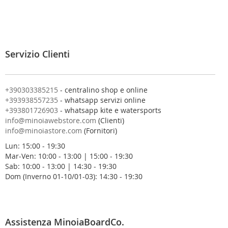
i
t
i
a
l
Servizio Clienti
l
a
n
o
+390303385215
- centralino shop e online
s
+393938557235
- whatsapp servizi online
t
+393801726903
- whatsapp kite e watersports
r
info@minoiawebstore.com
(Clienti)
a
info@minoiastore.com
(Fornitori)
N
Lun: 15:00 - 19:30
e
Mar-Ven: 10:00 - 13:00 | 15:00 - 19:30
w
Sab: 10:00 - 13:00 | 14:30 - 19:30
s
Dom (Inverno 01-10/01-03): 14:30 - 19:30
l
e
t
t
e
Assistenza MinoiaBoardCo.