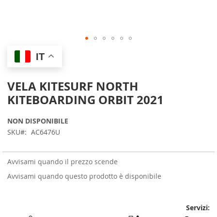
Skip
IT
to
the
beginning
VELA KITESURF NORTH
of
KITEBOARDING ORBIT 2021
the
images
gallery
NON DISPONIBILE
SKU
AC6476U
Avvisami quando il prezzo scende
Avvisami quando questo prodotto è disponibile
Servizi: