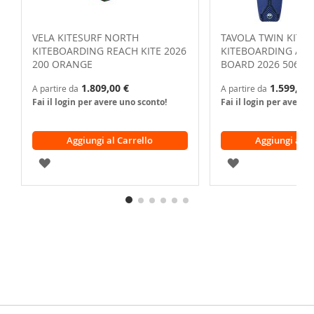
VELA KITESURF NORTH
TAVOLA TWIN KITE
KITEBOARDING REACH KITE 2026
KITEBOARDING ATM
200 ORANGE
BOARD 2026 506 I
1.809,00 €
1.599,00 
A partire da
A partire da
Fai il login per avere uno sconto!
Fai il login per avere 
Aggiungi al Carrello
Aggiungi al C
AGGIUNGI
AGGIUNGI
ALLA
ALLA
LISTA
LISTA
DESIDERI
DESIDERI