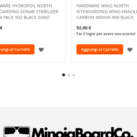
WARE HYDROFOIL NORTH
HARDWARE WING NORTH
OARDING SONAR STABILIZER
KITEBOARDING WING HANDL
W PACK 902 BLACK SAND
CARBON 400mm 900 BLACK
 €
92,00 €
Fai il login per avere uno sconto!
AGGIUNGI
A
ungi al Carrello
Aggiungi al Carrello
ALLA
A
LISTA
L
DESIDERI
D