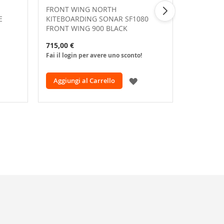
FRONT WING NORTH
FRONT W
E
KITEBOARDING SONAR SF1080
KITEBOA
FRONT WING 900 BLACK
FRONT WI
715,00 €
705,00 €
Fai il login per avere uno sconto!
Fai il logi
GGIUNGI
AGGIUNGI
Aggiungi al Carrello
Aggiungi
LLA
ALLA
ISTA
LISTA
ESIDERI
DESIDERI