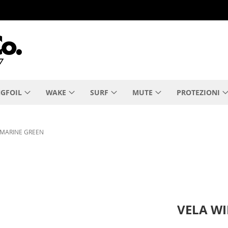
GFOIL
WAKE
SURF
MUTE
PROTEZIONI
 MARINE GREEN
VELA W