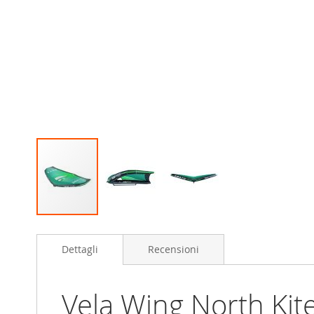
Skip
to
Dettagli
Recensioni
the
beginning
of
the
Vela Wing North Ki
images