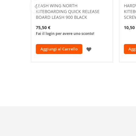
LEASH WING NORTH
HARD
KITEBOARDING QUICK RELEASE
KITEB
BOARD LEASH 900 BLACK
SCRE
75,50 €
10,50
Fai il login per avere uno sconto!
AGGIUNGI
Aggiungi al Carrello
Aggi
ALLA
LISTA
DESIDERI