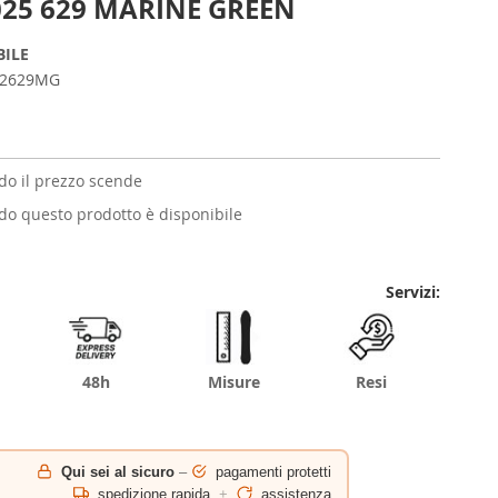
25 629 MARINE GREEN
BILE
42629MG
o il prezzo scende
o questo prodotto è disponibile
Servizi:
48h
Misure
Resi
Qui sei al sicuro
–
pagamenti protetti
spedizione rapida
+
assistenza