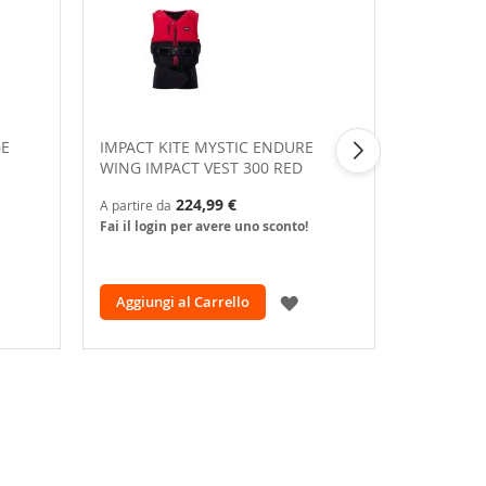
GE
IMPACT KITE MYSTIC ENDURE
TRAPEZI 
WING IMPACT VEST 300 RED
MAJESTIC
STRIPE W
224,99 €
A partire da
Fai il login per avere uno sconto!
A partire da
Fai il logi
GGIUNGI
AGGIUNGI
Aggiungi al Carrello
Aggiungi
LLA
ALLA
ISTA
LISTA
ESIDERI
DESIDERI