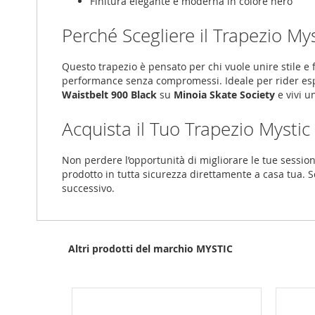
Finitura elegante e moderna in colore nero
Perché Scegliere il Trapezio My
Questo trapezio è pensato per chi vuole unire stile e f
performance senza compromessi. Ideale per rider espe
Waistbelt 900 Black
su
Minoia Skate Society
e vivi u
Acquista il Tuo Trapezio Mysti
Non perdere l’opportunità di migliorare le tue sessioni
prodotto in tutta sicurezza direttamente a casa tua. S
successivo.
Altri prodotti del marchio MYSTIC