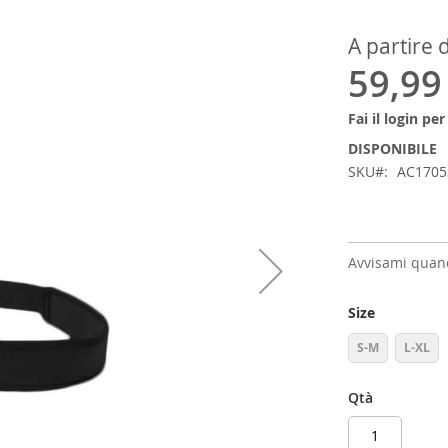
A partire 
59,99
Fai il login pe
DISPONIBILE
SKU
AC1705
Avvisami quand
Size
S-M
L-XL
Qtà