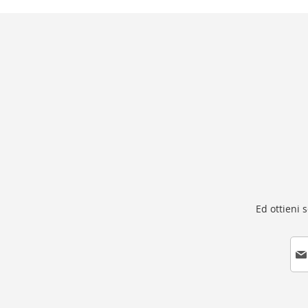
Ed ottieni 
I
s
c
r
i