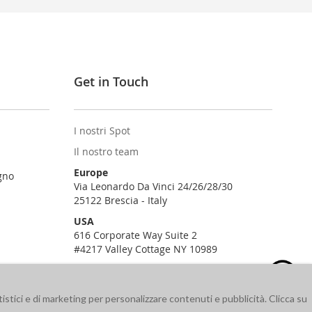
Get in Touch
I nostri Spot
Il nostro team
Europe
gno
Via Leonardo Da Vinci 24/26/28/30
25122 Brescia - Italy
USA
616 Corporate Way Suite 2
#4217 Valley Cottage NY 10989
istici e di marketing per personalizzare contenuti e pubblicità. Clicca su