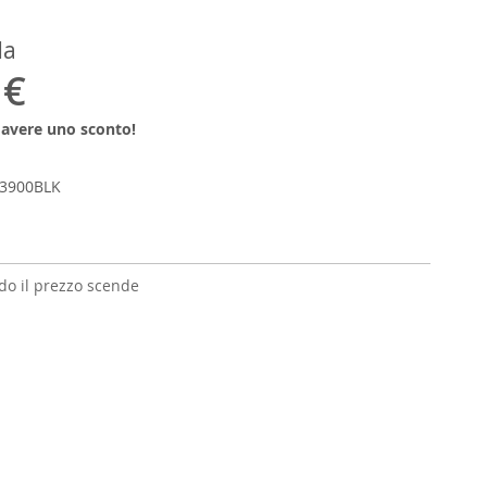
da
 €
r avere uno sconto!
3900BLK
o il prezzo scende