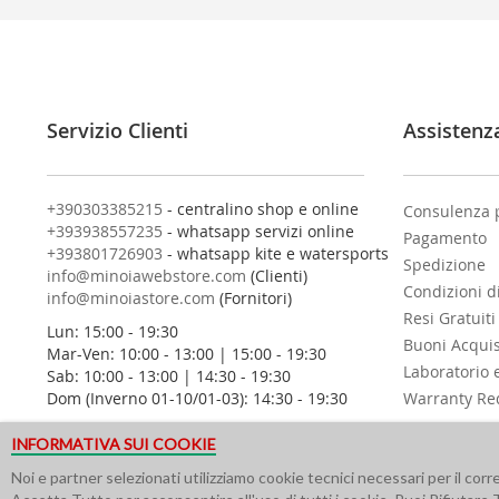
v
i
t
i
a
l
Servizio Clienti
Assistenz
l
a
n
o
+390303385215
- centralino shop e online
Consulenza 
s
+393938557235
- whatsapp servizi online
Pagamento
t
+393801726903
- whatsapp kite e watersports
Spedizione
r
info@minoiawebstore.com
(Clienti)
Condizioni d
a
info@minoiastore.com
(Fornitori)
N
Resi Gratuiti
Lun: 15:00 - 19:30
e
Buoni Acqui
Mar-Ven: 10:00 - 13:00 | 15:00 - 19:30
w
Laboratorio 
Sab: 10:00 - 13:00 | 14:30 - 19:30
s
Dom (Inverno 01-10/01-03): 14:30 - 19:30
Warranty Re
l
e
INFORMATIVA SUI COOKIE
t
t
Noi e partner selezionati utilizziamo cookie tecnici necessari per il cor
e