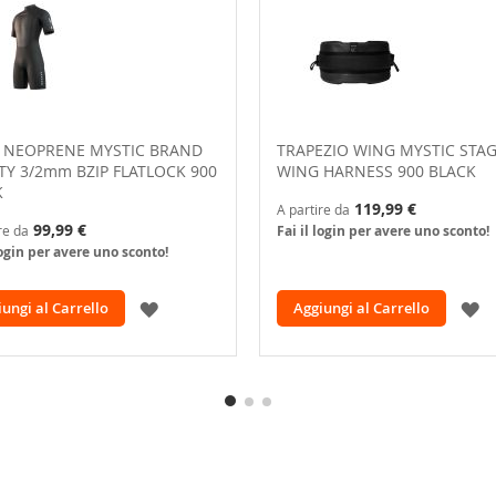
 NEOPRENE MYSTIC BRAND
TRAPEZIO WING MYSTIC STA
Y 3/2mm BZIP FLATLOCK 900
WING HARNESS 900 BLACK
K
119,99 €
A partire da
99,99 €
re da
Fai il login per avere uno sconto!
login per avere uno sconto!
AGGIUNGI
A
ungi al Carrello
Aggiungi al Carrello
ALLA
A
LISTA
L
DESIDERI
D