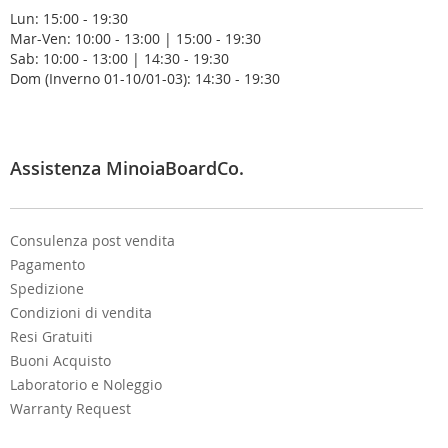
N
Lun: 15:00 - 19:30
e
Mar-Ven: 10:00 - 13:00 | 15:00 - 19:30
w
Sab: 10:00 - 13:00 | 14:30 - 19:30
s
Dom (Inverno 01-10/01-03): 14:30 - 19:30
l
e
t
t
e
Assistenza MinoiaBoardCo.
r
:
Consulenza post vendita
Pagamento
Spedizione
Condizioni di vendita
Resi Gratuiti
Buoni Acquisto
Laboratorio e Noleggio
Warranty Request