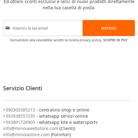
Ed ottieni sconti esclusivi e lanci di nuovi prodotti direttamente
nella tua casella di posta.
I
Iscriviti
s
c
Iscrivendoti alla newsletter accetti la nostra privacy policy.
SCOPRI DI PIU'
r
i
v
i
t
i
a
l
Servizio Clienti
l
a
n
o
+390303385215
- centralino shop e online
s
+393938557235
- whatsapp servizi online
t
+393801726903
- whatsapp kite e watersports
r
info@minoiawebstore.com
(Clienti)
a
info@minoiastore.com
(Fornitori)