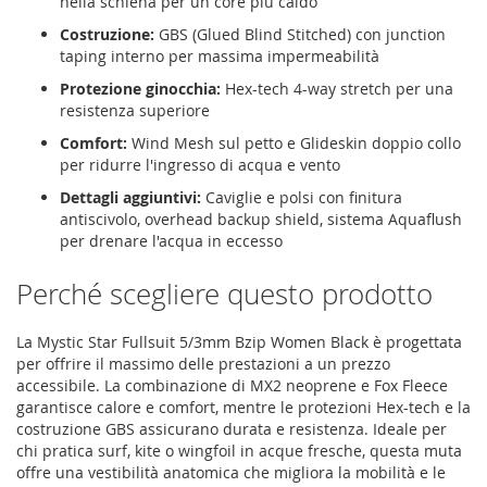
nella schiena per un core più caldo
Costruzione:
GBS (Glued Blind Stitched) con junction
taping interno per massima impermeabilità
Protezione ginocchia:
Hex-tech 4-way stretch per una
resistenza superiore
Comfort:
Wind Mesh sul petto e Glideskin doppio collo
per ridurre l'ingresso di acqua e vento
Dettagli aggiuntivi:
Caviglie e polsi con finitura
antiscivolo, overhead backup shield, sistema Aquaflush
per drenare l'acqua in eccesso
Perché scegliere questo prodotto
La Mystic Star Fullsuit 5/3mm Bzip Women Black è progettata
per offrire il massimo delle prestazioni a un prezzo
accessibile. La combinazione di MX2 neoprene e Fox Fleece
garantisce calore e comfort, mentre le protezioni Hex-tech e la
costruzione GBS assicurano durata e resistenza. Ideale per
chi pratica surf, kite o wingfoil in acque fresche, questa muta
offre una vestibilità anatomica che migliora la mobilità e le