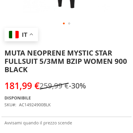
Skip
IT
to
the
beginning
MUTA NEOPRENE MYSTIC STAR
of
FULLSUIT 5/3MM BZIP WOMEN 900
the
images
BLACK
gallery
181,99 €
259,99 €
-30%
DISPONIBILE
SKU
AC14924900BLK
Avvisami quando il prezzo scende