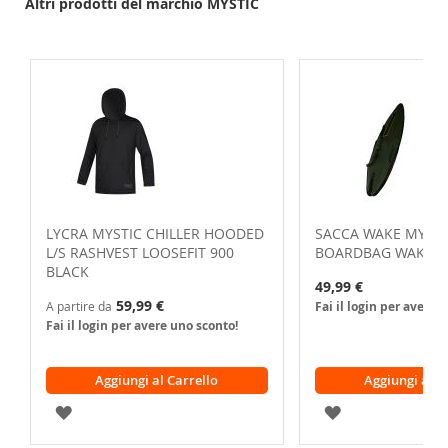
Altri prodotti del marchio MYSTIC
LYCRA MYSTIC CHILLER HOODED
SACCA WAKE MYSTI
L/S RASHVEST LOOSEFIT 900
BOARDBAG WAKESU
BLACK
49,99 €
59,99 €
A partire da
Fai il login per avere 
Fai il login per avere uno sconto!
Aggiungi al Carrello
Aggiungi al C
AGGIUNGI
AGGIUNGI
ALLA
ALLA