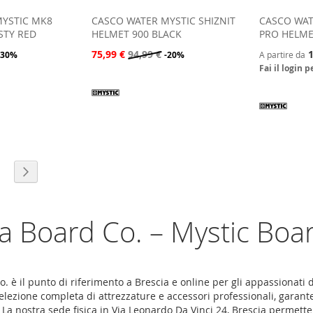
MYSTIC MK8
CASCO WATER MYSTIC SHIZNIT
CASCO WAT
STY RED
HELMET 900 BLACK
PRO HELME
75,99 €
94,99 €
1
-30%
-20%
A partire da
Fai il login 
leggendo la pagina
a
agina
Pagina
Successivo
a Board Co. – Mystic Boa
. è il punto di riferimento a Brescia e online per gli appassionati d
lezione completa di attrezzature e accessori professionali, garant
 La nostra sede fisica in Via Leonardo Da Vinci 24, Brescia permette