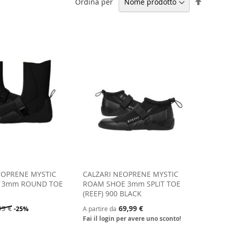
Impost
Ordina per
la
direzio
decresc
EOPRENE MYSTIC
CALZARI NEOPRENE MYSTIC
T 3mm ROUND TOE
ROAM SHOE 3mm SPLIT TOE
(REEF) 900 BLACK
99 €
69,99 €
-25%
A partire da
Fai il login per avere uno sconto!