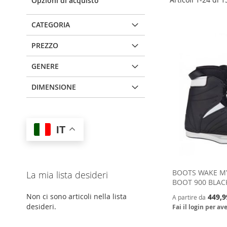
Opzioni di acquisto
CATEGORIA
PREZZO
GENERE
DIMENSIONE
IT
BOOTS WAKE MY
La mia lista desideri
BOOT 900 BLAC
Non ci sono articoli nella lista
449,9
A partire da
desideri.
Fai il login per av