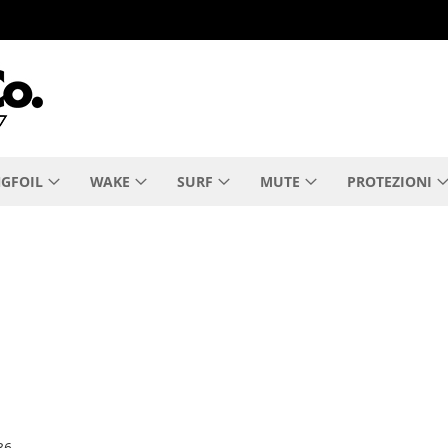
GFOIL
WAKE
SURF
MUTE
PROTEZIONI
36