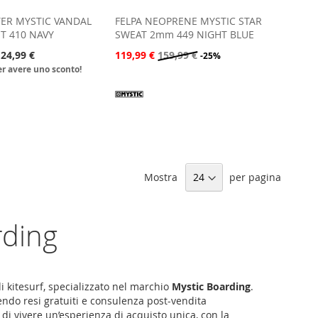
ER MYSTIC VANDAL
FELPA NEOPRENE MYSTIC STAR
T 410 NAVY
SWEAT 2mm 449 NIGHT BLUE
24,99 €
119,99 €
159,99 €
-25%
per avere uno sconto!
Mostra
per pagina
rding
i kitesurf, specializzato nel marchio
Mystic Boarding
.
endo resi gratuiti e consulenza post-vendita
 di vivere un’esperienza di acquisto unica, con la