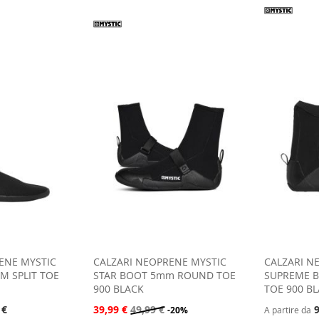
ENE MYSTIC
CALZARI NEOPRENE MYSTIC
CALZARI N
M SPLIT TOE
STAR BOOT 5mm ROUND TOE
SUPREME B
900 BLACK
TOE 900 B
 €
39,99 €
49,99 €
9
-20%
A partire da