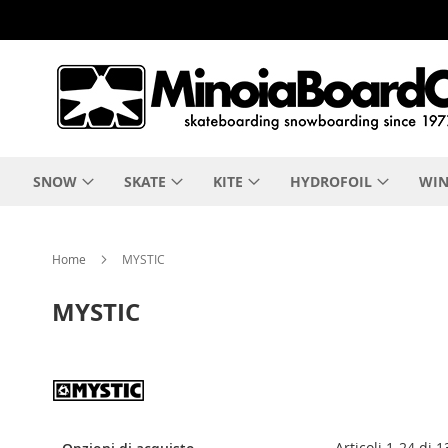
Salta
al
contenuto
SNOW
SKATE
KITE
HYDROFOIL
WIN
Home
MYSTIC
MYSTIC
Articoli
1
-
24
di
1