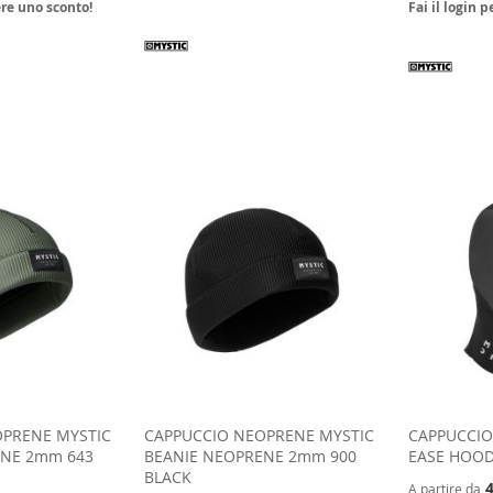
ere uno sconto!
Fai il login 
OPRENE MYSTIC
CAPPUCCIO NEOPRENE MYSTIC
CAPPUCCIO
ENE 2mm 643
BEANIE NEOPRENE 2mm 900
EASE HOOD
BLACK
4
A partire da