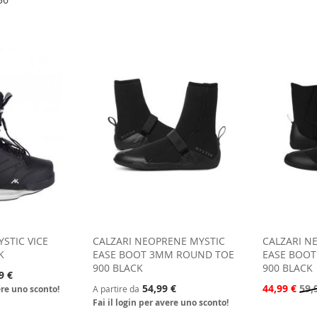
STIC VICE
CALZARI NEOPRENE MYSTIC
CALZARI N
K
EASE BOOT 3MM ROUND TOE
EASE BOO
900 BLACK
900 BLACK
9 €
54,99 €
44,99 €
59,
ere uno sconto!
A partire da
Fai il login per avere uno sconto!