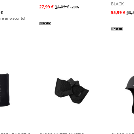
BLACK
27,99 €
34,99 €
-20%
 €
55,99 €
69,
ere uno sconto!