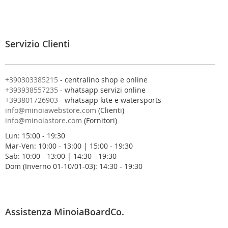
t
i
a
l
Servizio Clienti
l
a
n
o
+390303385215
- centralino shop e online
s
+393938557235
- whatsapp servizi online
t
+393801726903
- whatsapp kite e watersports
r
info@minoiawebstore.com
(Clienti)
a
info@minoiastore.com
(Fornitori)
N
Lun: 15:00 - 19:30
e
Mar-Ven: 10:00 - 13:00 | 15:00 - 19:30
w
Sab: 10:00 - 13:00 | 14:30 - 19:30
s
Dom (Inverno 01-10/01-03): 14:30 - 19:30
l
e
t
t
e
Assistenza MinoiaBoardCo.
r