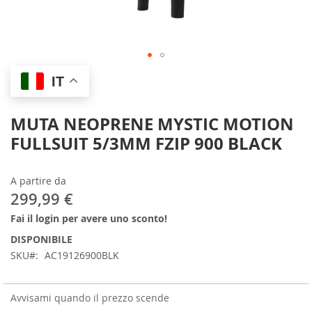
Skip
IT
to
the
beginning
MUTA NEOPRENE MYSTIC MOTION
of
FULLSUIT 5/3MM FZIP 900 BLACK
the
images
gallery
A partire da
299,99 €
Fai il login per avere uno sconto!
DISPONIBILE
SKU
AC19126900BLK
Avvisami quando il prezzo scende