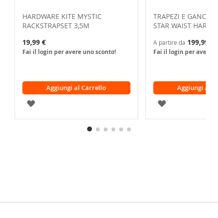
HARDWARE KITE MYSTIC
TRAPEZI E GANCI KI
RACKSTRAPSET 3,5M
STAR WAIST HARNE
19,99 €
199,99 €
A partire da
Fai il login per avere uno sconto!
Fai il login per avere 
Aggiungi al Carrello
Aggiungi al C
AGGIUNGI
AGGIUNGI
ALLA
ALLA
LISTA
LISTA
DESIDERI
DESIDERI