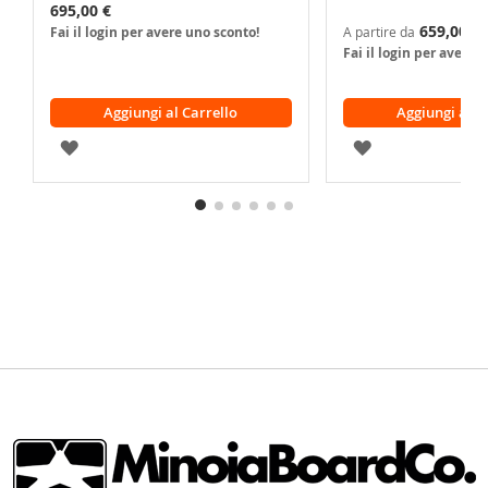
695,00 €
659,00 €
Fai il login per avere uno sconto!
A partire da
Fai il login per avere 
Aggiungi al Carrello
Aggiungi al C
AGGIUNGI
AGGIUNGI
ALLA
ALLA
LISTA
LISTA
DESIDERI
DESIDERI