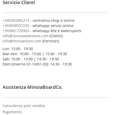
Servizio Clienti
l
a
n
o
+390303385215
- centralino shop e online
s
+393938557235
- whatsapp servizi online
t
+393801726903
- whatsapp kite e watersports
r
info@minoiawebstore.com
(Clienti)
a
info@minoiastore.com
(Fornitori)
N
Lun: 15:00 - 19:30
e
Mar-Ven: 10:00 - 13:00 | 15:00 - 19:30
w
Sab: 10:00 - 13:00 | 14:30 - 19:30
s
Dom (Inverno 01-10/01-03): 14:30 - 19:30
l
e
t
t
e
Assistenza MinoiaBoardCo.
r
:
Consulenza post vendita
Pagamento