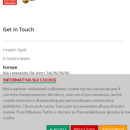
Get in Touch
I nostri Spot
Il nostro team
Europe
Via Leonardo Da Vinci 24/26/28/30
25122 Brescia - Italy
INFORMATIVA SUI COOKIE
USA
Noi e partner selezionati utilizziamo cookie tecnici necessari per il
616 Corporate Way Suite 2
corretto funzionamento del sito e, solo con il tuo consenso, anche
#4217 Valley Cottage NY 10989
cookie statistici e di marketing per personalizzare contenuti e
pubblicità. Clicca su Accetta Tutto per acconsentire all'uso di tutti i
cookie. Puoi Rifiutare Tutto o cliccare su Personalizza per gestire le tu
scelte.
Accetta
Rifiuta Tutto
Personalizza
© Minoia Board Co. P.IVA 03314720172-BS-357306