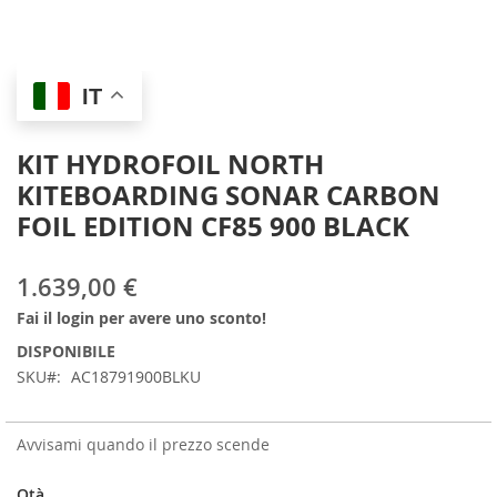
Skip
IT
to
the
beginning
KIT HYDROFOIL NORTH
of
KITEBOARDING SONAR CARBON
the
images
FOIL EDITION CF85 900 BLACK
gallery
1.639,00 €
Fai il login per avere uno sconto!
DISPONIBILE
SKU
AC18791900BLKU
Avvisami quando il prezzo scende
Qtà