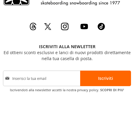
ISCRIVITI ALLA NEWLETTER
Ed ottieni sconti esclusivi e lanci di nuovi prodotti direttamente
nella tua casella di posta.
I
Iscriviti
s
c
Iscrivendoti alla newsletter accetti la nostra privacy policy.
SCOPRI DI PIU'
r
i
v
i
t
i
a
l