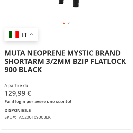
Skip
IT
to
the
beginning
MUTA NEOPRENE MYSTIC BRAND
of
SHORTARM 3/2MM BZIP FLATLOCK
the
images
900 BLACK
gallery
A partire da
129,99 €
Fai il login per avere uno sconto!
DISPONIBILE
SKU
AC20010900BLK