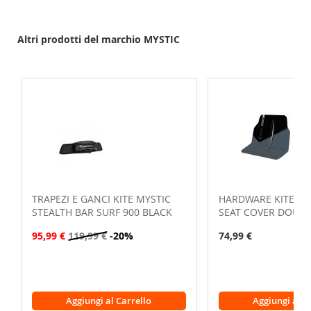
Altri prodotti del marchio MYSTIC
TRAPEZI E GANCI KITE MYSTIC
HARDWARE KITE MY
STEALTH BAR SURF 900 BLACK
SEAT COVER DOUBL
95,99 €
119,99 €
-20%
74,99 €
Aggiungi al Carrello
Aggiungi al C