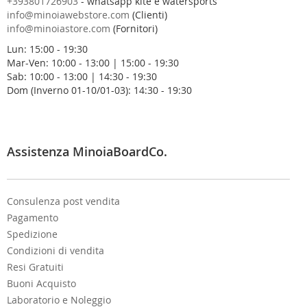
+393801726903
- whatsapp kite e watersports
r
info@minoiawebstore.com
(Clienti)
a
info@minoiastore.com
(Fornitori)
N
Lun: 15:00 - 19:30
e
Mar-Ven: 10:00 - 13:00 | 15:00 - 19:30
w
Sab: 10:00 - 13:00 | 14:30 - 19:30
s
Dom (Inverno 01-10/01-03): 14:30 - 19:30
l
e
t
t
e
Assistenza MinoiaBoardCo.
r
:
Consulenza post vendita
Pagamento
Spedizione
Condizioni di vendita
Resi Gratuiti
Buoni Acquisto
Laboratorio e Noleggio