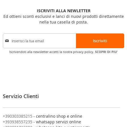
ISCRIVITI ALLA NEWLETTER
Ed ottieni sconti esclusivi e lanci di nuovi prodotti direttamente
nella tua casella di posta.
I
Iscriviti
s
c
Iscrivendoti alla newsletter accetti la nostra privacy policy.
SCOPRI DI PIU'
r
i
v
i
t
i
a
l
Servizio Clienti
l
a
n
o
+390303385215
- centralino shop e online
s
+393938557235
- whatsapp servizi online
t