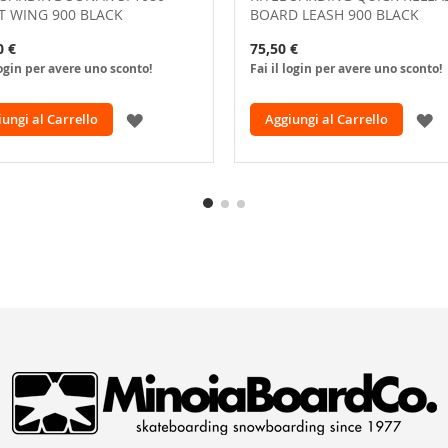
T WING 900 BLACK
BOARD LEASH 900 BLACK
0 €
75,50 €
login per avere uno sconto!
Fai il login per avere uno sconto!
AGGIUNGI
A
ungi al Carrello
Aggiungi al Carrello
ALLA
A
LISTA
L
DESIDERI
D