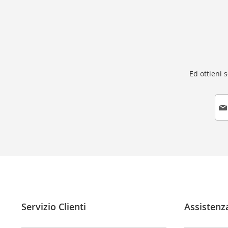
Ed ottieni 
I
s
c
r
i
v
i
t
i
a
l
Servizio Clienti
Assistenz
l
a