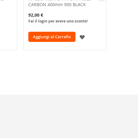
CARBON 400mm 900 BLACK
FRONT WI
92,00 €
705,00 €
Fai il login per avere uno sconto!
Fai il logi
GGIUNGI
AGGIUNGI
Aggiungi al Carrello
Aggiungi
LLA
ALLA
ISTA
LISTA
ESIDERI
DESIDERI