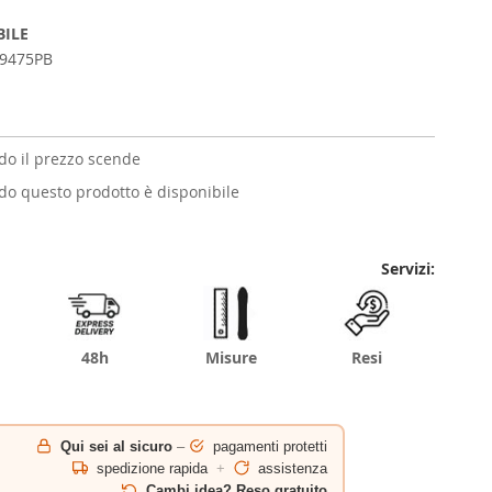
BILE
9475PB
o il prezzo scende
o questo prodotto è disponibile
Servizi:
48h
Misure
Resi
Qui sei al sicuro
–
pagamenti protetti
spedizione rapida
+
assistenza
Cambi idea? Reso gratuito