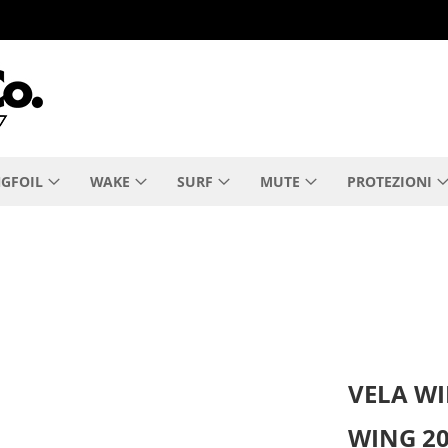
GFOIL
WAKE
SURF
MUTE
PROTEZIONI
VELA W
WING 20