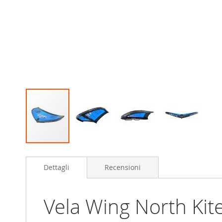
Skip
to
Dettagli
Recensioni
the
beginning
of
the
Vela Wing North Kit
images
gallery