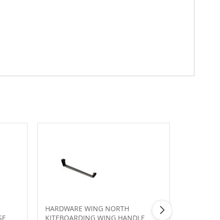
HARDWARE WING NORTH
FRONT W
SE
KITEBOARDING WING HANDLE
KITEBOA