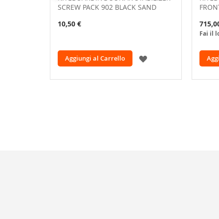
SCREW PACK 902 BLACK SAND
FRON
10,50 €
715,0
Fai il 
AGGIUNGI
Aggiungi al Carrello
Aggi
ALLA
LISTA
DESIDERI