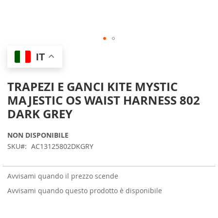
Skip
IT
to
the
beginning
TRAPEZI E GANCI KITE MYSTIC
of
MAJESTIC OS WAIST HARNESS 802
the
images
DARK GREY
gallery
NON DISPONIBILE
SKU
AC13125802DKGRY
Avvisami quando il prezzo scende
Avvisami quando questo prodotto è disponibile