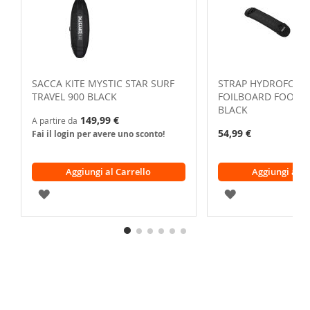
SACCA KITE MYSTIC STAR SURF
STRAP HYDROFOIL 
TRAVEL 900 BLACK
FOILBOARD FOOTST
BLACK
149,99 €
A partire da
54,99 €
Fai il login per avere uno sconto!
Aggiungi al Carrello
Aggiungi al C
AGGIUNGI
AGGIUNGI
ALLA
ALLA
LISTA
LISTA
DESIDERI
DESIDERI