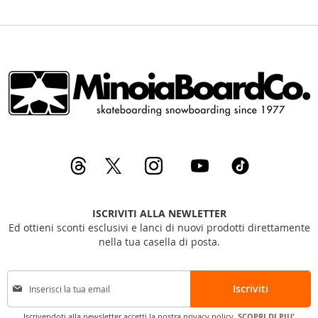
ISCRIVITI ALLA NEWLETTER
Ed ottieni sconti esclusivi e lanci di nuovi prodotti direttamente
nella tua casella di posta.
I
Iscriviti
s
c
Iscrivendoti alla newsletter accetti la nostra privacy policy.
SCOPRI DI PIU'