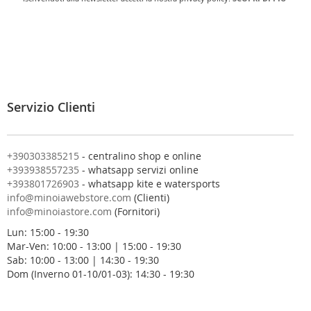
r
i
v
i
t
i
a
l
Servizio Clienti
l
a
n
o
+390303385215
- centralino shop e online
s
+393938557235
- whatsapp servizi online
t
+393801726903
- whatsapp kite e watersports
r
info@minoiawebstore.com
(Clienti)
a
info@minoiastore.com
(Fornitori)
N
Lun: 15:00 - 19:30
e
Mar-Ven: 10:00 - 13:00 | 15:00 - 19:30
w
Sab: 10:00 - 13:00 | 14:30 - 19:30
s
Dom (Inverno 01-10/01-03): 14:30 - 19:30
l
e
t