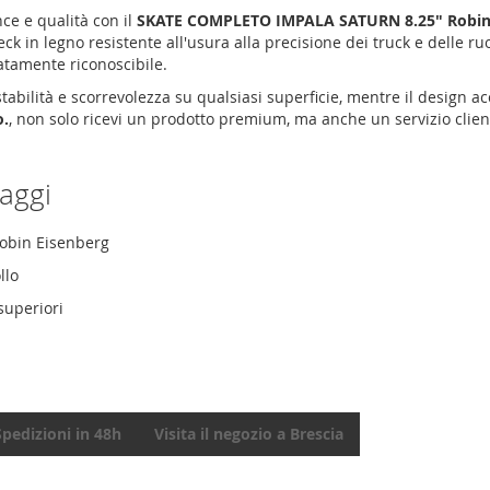
nce e qualità con il
SKATE COMPLETO IMPALA SATURN 8.25" Robin
k in legno resistente all'usura alla precisione dei truck e delle ru
atamente riconoscibile.
ilità e scorrevolezza su qualsiasi superficie, mentre il design acca
o.
, non solo ricevi un prodotto premium, ma anche un servizio clien
taggi
Robin Eisenberg
llo
superiori
Spedizioni in 48h
Visita il negozio a Brescia