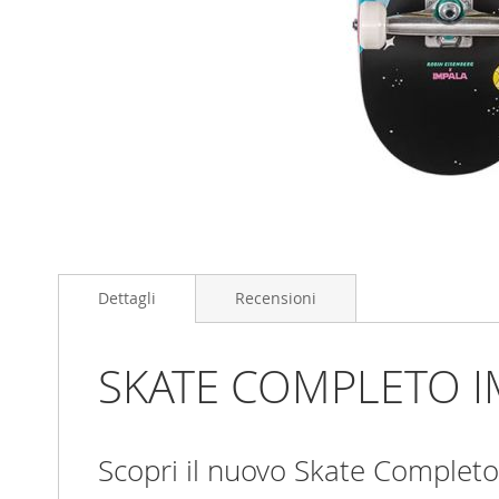
Skip
to
the
beginning
Dettagli
Recensioni
of
the
images
SKATE COMPLETO I
gallery
Scopri il nuovo Skate Completo