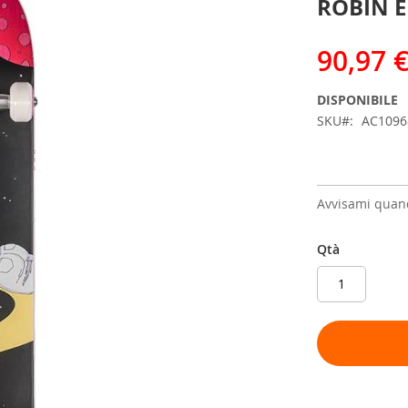
ROBIN E
90,97 
DISPONIBILE
SKU
AC109
Avvisami quand
Qtà