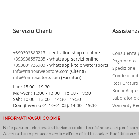
i
t
i
a
l
Servizio Clienti
Assistenz
l
a
n
o
+390303385215
- centralino shop e online
Consulenza 
s
+393938557235
- whatsapp servizi online
Pagamento
t
+393801726903
- whatsapp kite e watersports
Spedizione
r
info@minoiawebstore.com
(Clienti)
Condizioni d
a
info@minoiastore.com
(Fornitori)
N
Resi Gratuiti
Lun: 15:00 - 19:30
e
Buoni Acqui
Mar-Ven: 10:00 - 13:00 | 15:00 - 19:30
w
Laboratorio 
Sab: 10:00 - 13:00 | 14:30 - 19:30
s
Dom (Inverno 01-10/01-03): 14:30 - 19:30
Warranty Re
l
e
INFORMATIVA SUI COOKIE
t
t
Noi e partner selezionati utilizziamo cookie tecnici necessari per il cor
e
Accetta Tutto per acconsentire all'uso di tutti i cookie. Puoi Rifiutare 
r