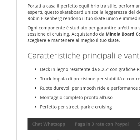
Portati a casa il perfetto equilibrio tra stile, performa
esperti, questo skateboard unisce la leggerezza del dec
Robin Eisenberg rendono il tuo skate unico e immedi
Ogni componente è studiato per garantire un'ottima stab
sessione di cruising. Acquistando da
Minoia Board C
scegliere e mantenere al meglio il tuo skate.
Caratteristiche principali e van
Deck in legno resistente da 8.25" con grafiche 
Truck Impala di precisione per stabilità e contro
Ruote durevoli per smooth ride e performance 
Montaggio completo pronto all’uso
Perfetto per street, park e cruising
Chat Whatsapp
Paga in 3 rate con Paypal