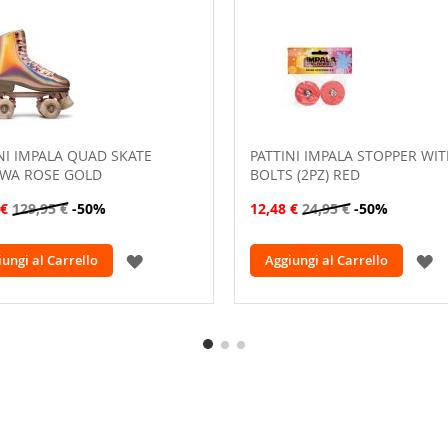
NI IMPALA QUAD SKATE
PATTINI IMPALA STOPPER WI
WA ROSE GOLD
BOLTS (2PZ) RED
 €
129,95 €
-50%
12,48 €
24,95 €
-50%
AGGIUNGI
A
ungi al Carrello
Aggiungi al Carrello
ALLA
A
LISTA
L
DESIDERI
D