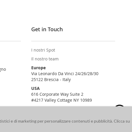
Get in Touch
I nostri Spot
Il nostro team
Europe
gno
Via Leonardo Da Vinci 24/26/28/30
25122 Brescia - Italy
USA
616 Corporate Way Suite 2
#4217 Valley Cottage NY 10989
istici e di marketing per personalizzare contenuti e pubblicità. Clicca su