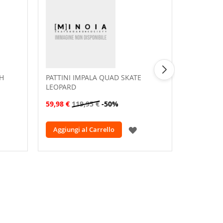
TH
PATTINI IMPALA QUAD SKATE
PATTINI 
LEOPARD
CYNTHIA 
59,98 €
119,95 €
-50%
64,98 €
12
GGIUNGI
AGGIUNGI
Aggiungi al Carrello
Aggiungi
LLA
ALLA
ISTA
LISTA
ESIDERI
DESIDERI