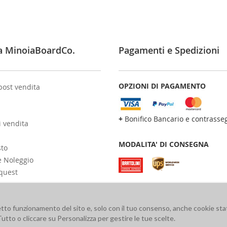
a MinoiaBoardCo.
Pagamenti e Spedizioni
OPZIONI DI PAGAMENTO
post vendita
+
Bonifico Bancario e contrasse
i vendita
MODALITA' DI CONSEGNA
sto
e Noleggio
quest
retto funzionamento del sito e, solo con il tuo consenso, anche cookie stat
Tutto o cliccare su Personalizza per gestire le tue scelte.