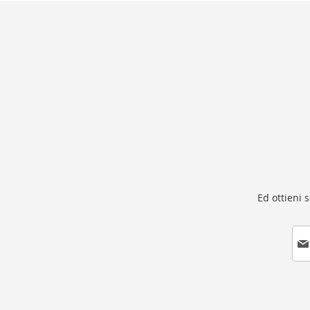
Ed ottieni 
I
s
c
r
i
v