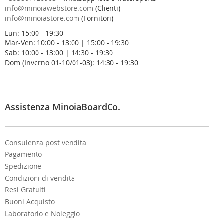
r
info@minoiawebstore.com
(Clienti)
a
info@minoiastore.com
(Fornitori)
N
Lun: 15:00 - 19:30
e
Mar-Ven: 10:00 - 13:00 | 15:00 - 19:30
w
Sab: 10:00 - 13:00 | 14:30 - 19:30
s
Dom (Inverno 01-10/01-03): 14:30 - 19:30
l
e
t
t
e
Assistenza MinoiaBoardCo.
r
:
Consulenza post vendita
Pagamento
Spedizione
Condizioni di vendita
Resi Gratuiti
Buoni Acquisto
Laboratorio e Noleggio