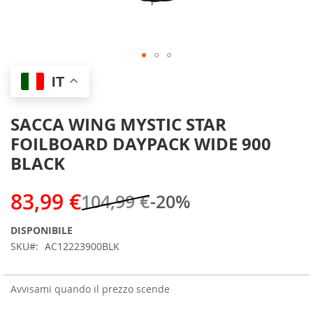
Skip
IT
to
the
beginning
SACCA WING MYSTIC STAR
of
FOILBOARD DAYPACK WIDE 900
the
images
BLACK
gallery
83,99 €
104,99 €
-20%
DISPONIBILE
SKU
AC12223900BLK
Avvisami quando il prezzo scende