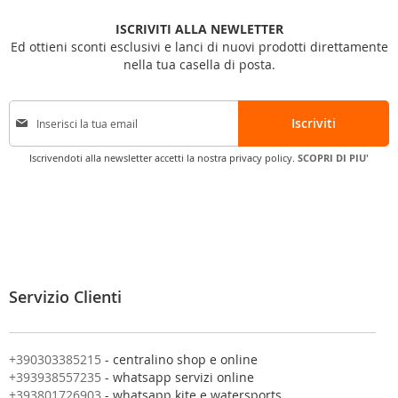
ISCRIVITI ALLA NEWLETTER
Ed ottieni sconti esclusivi e lanci di nuovi prodotti direttamente
nella tua casella di posta.
I
Iscriviti
s
c
Iscrivendoti alla newsletter accetti la nostra privacy policy.
SCOPRI DI PIU'
r
i
v
i
t
i
a
l
Servizio Clienti
l
a
n
o
+390303385215
- centralino shop e online
s
+393938557235
- whatsapp servizi online
t
+393801726903
- whatsapp kite e watersports