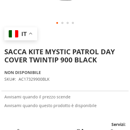
Skip
IT
to
the
beginning
SACCA KITE MYSTIC PATROL DAY
of
COVER TWINTIP 900 BLACK
the
images
gallery
NON DISPONIBILE
SKU
AC17329900BLK
Avvisami quando il prezzo scende
Avvisami quando questo prodotto è disponibile
Servizi: