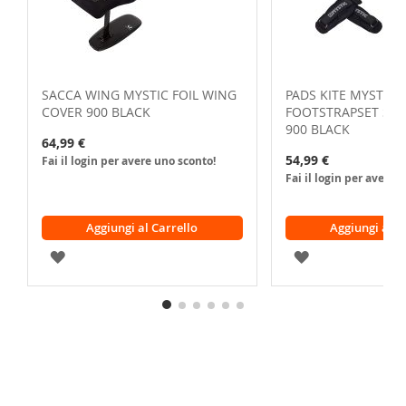
SACCA WING MYSTIC FOIL WING
PADS KITE MYSTIC K
COVER 900 BLACK
FOOTSTRAPSET SY
900 BLACK
64,99 €
54,99 €
Fai il login per avere uno sconto!
Fai il login per avere 
Aggiungi al Carrello
Aggiungi al C
AGGIUNGI
AGGIUNGI
ALLA
ALLA
LISTA
LISTA
DESIDERI
DESIDERI