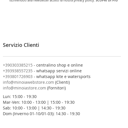
Iscrivendoti alla newsletter accetti la nostra privacy policy.
SCOPRI DI PIU'
r
i
v
i
t
i
a
l
Servizio Clienti
l
a
n
o
+390303385215
- centralino shop e online
s
+393938557235
- whatsapp servizi online
t
+393801726903
- whatsapp kite e watersports
r
info@minoiawebstore.com
(Clienti)
a
info@minoiastore.com
(Fornitori)
N
Lun: 15:00 - 19:30
e
Mar-Ven: 10:00 - 13:00 | 15:00 - 19:30
w
Sab: 10:00 - 13:00 | 14:30 - 19:30
s
Dom (Inverno 01-10/01-03): 14:30 - 19:30
l
e
t