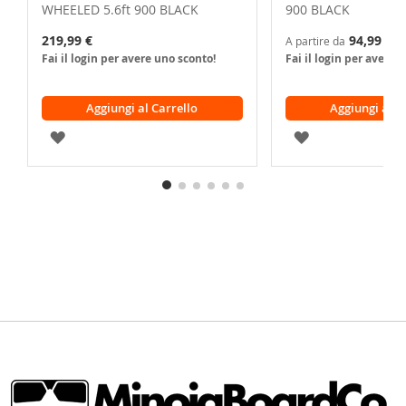
WHEELED 5.6ft 900 BLACK
900 BLACK
219,99 €
94,99 €
A partire da
Fai il login per avere uno sconto!
Fai il login per avere 
Aggiungi al Carrello
Aggiungi al C
AGGIUNGI
AGGIUNGI
ALLA
ALLA
LISTA
LISTA
DESIDERI
DESIDERI