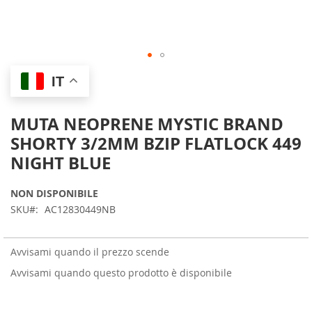
Skip
IT
to
the
beginning
MUTA NEOPRENE MYSTIC BRAND
of
SHORTY 3/2MM BZIP FLATLOCK 449
the
images
NIGHT BLUE
gallery
NON DISPONIBILE
SKU
AC12830449NB
Avvisami quando il prezzo scende
Avvisami quando questo prodotto è disponibile