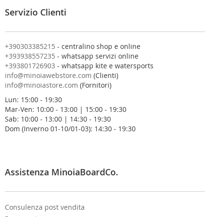
l
Servizio Clienti
l
a
n
o
+390303385215
- centralino shop e online
s
+393938557235
- whatsapp servizi online
t
+393801726903
- whatsapp kite e watersports
r
info@minoiawebstore.com
(Clienti)
a
info@minoiastore.com
(Fornitori)
N
Lun: 15:00 - 19:30
e
Mar-Ven: 10:00 - 13:00 | 15:00 - 19:30
w
Sab: 10:00 - 13:00 | 14:30 - 19:30
s
Dom (Inverno 01-10/01-03): 14:30 - 19:30
l
e
t
t
e
Assistenza MinoiaBoardCo.
r
:
Consulenza post vendita