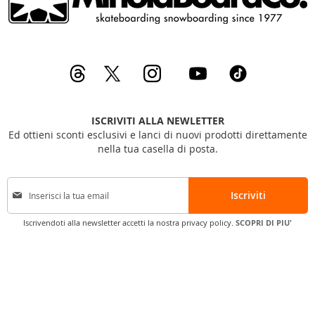
ISCRIVITI ALLA NEWLETTER
Ed ottieni sconti esclusivi e lanci di nuovi prodotti direttamente
nella tua casella di posta.
I
Iscriviti
s
c
Iscrivendoti alla newsletter accetti la nostra privacy policy.
SCOPRI DI PIU'
r
i
v
i
t
i
a