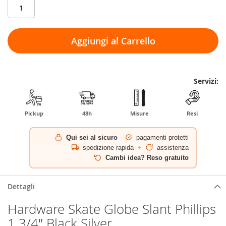
Aggiungi al Carrello
Servizi:
Pickup
48h
Misure
Resi
Qui sei al sicuro
–
pagamenti protetti
spedizione rapida
+
assistenza
Cambi idea? Reso gratuito
Dettagli
Hardware Skate Globe Slant Phillips
1 3/4" Black Silver