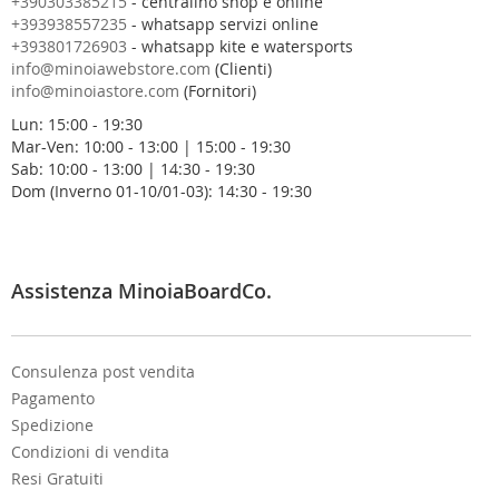
+390303385215
- centralino shop e online
s
+393938557235
- whatsapp servizi online
t
+393801726903
- whatsapp kite e watersports
r
info@minoiawebstore.com
(Clienti)
a
info@minoiastore.com
(Fornitori)
N
Lun: 15:00 - 19:30
e
Mar-Ven: 10:00 - 13:00 | 15:00 - 19:30
w
Sab: 10:00 - 13:00 | 14:30 - 19:30
s
Dom (Inverno 01-10/01-03): 14:30 - 19:30
l
e
t
t
e
Assistenza MinoiaBoardCo.
r
:
Consulenza post vendita
Pagamento
Spedizione
Condizioni di vendita
Resi Gratuiti