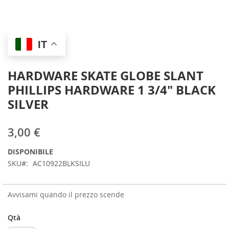
Skip
IT
to
the
beginning
HARDWARE SKATE GLOBE SLANT
of
PHILLIPS HARDWARE 1 3/4" BLACK
the
images
SILVER
gallery
3,00 €
DISPONIBILE
SKU
AC10922BLKSILU
Avvisami quando il prezzo scende
Qtà