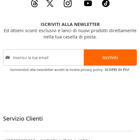
ISCRIVITI ALLA NEWLETTER
Ed ottieni sconti esclusivi e lanci di nuovi prodotti direttamente
nella tua casella di posta.
I
Iscriviti
s
c
Iscrivendoti alla newsletter accetti la nostra privacy policy.
SCOPRI DI PIU'
r
i
v
i
t
i
a
l
Servizio Clienti
l
a
n
o