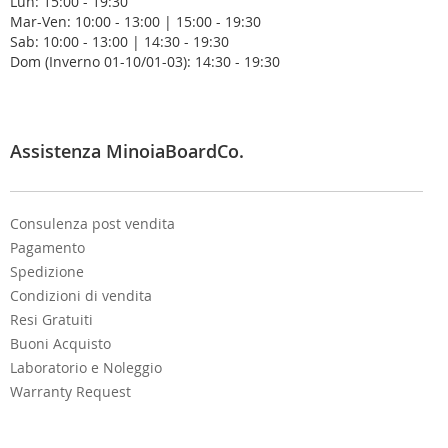
Lun: 15:00 - 19:30
e
Mar-Ven: 10:00 - 13:00 | 15:00 - 19:30
w
Sab: 10:00 - 13:00 | 14:30 - 19:30
s
Dom (Inverno 01-10/01-03): 14:30 - 19:30
l
e
t
t
e
Assistenza MinoiaBoardCo.
r
:
Consulenza post vendita
Pagamento
Spedizione
Condizioni di vendita
Resi Gratuiti
Buoni Acquisto
Laboratorio e Noleggio
Warranty Request