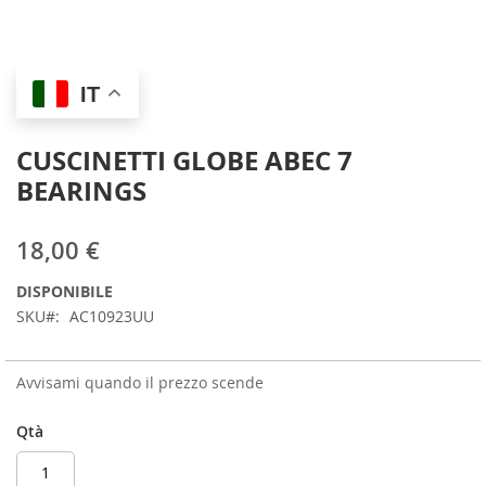
Skip
IT
to
the
beginning
CUSCINETTI GLOBE ABEC 7
of
BEARINGS
the
images
gallery
18,00 €
DISPONIBILE
SKU
AC10923UU
Avvisami quando il prezzo scende
Qtà