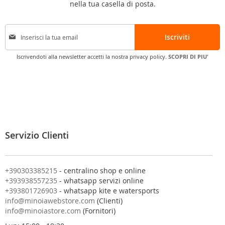
nella tua casella di posta.
I
Iscriviti
s
c
Iscrivendoti alla newsletter accetti la nostra privacy policy.
SCOPRI DI PIU'
r
i
v
i
t
i
a
l
Servizio Clienti
l
a
n
o
+390303385215
- centralino shop e online
s
+393938557235
- whatsapp servizi online
t
+393801726903
- whatsapp kite e watersports
r
info@minoiawebstore.com
(Clienti)
a
info@minoiastore.com
(Fornitori)
N