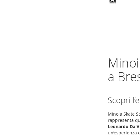
Aggiungi al Carrello
Aggiungi al Carrello
Aggiungi al Carrello
AGGIUNGI
AGGIUNGI
AGGIUNGI
ALLA
ALLA
ALLA
LISTA
LISTA
LISTA
DESIDERI
DESIDERI
Minoi
DESIDERI
a Bre
Scopri l
Minoia Skate So
rappresenta qua
Leonardo Da Vi
un’esperienza d