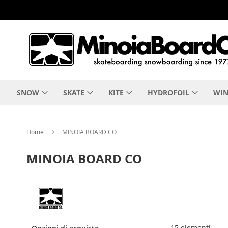
Salta
al
contenuto
SNOW
SKATE
KITE
HYDROFOIL
WIN
Home
MINOIA BOARD CO
MINOIA BOARD CO
15
elementi