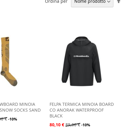
Impost
Ordina per
la
direzio
decresc
OWBOARD MINOIA
FELPA TERMICA MINOIA BOARD
 SNOW SOCKS SAND
CO ANORAK WATERPROOF
BLACK
00 €
-10%
80,10 €
89,00 €
-10%