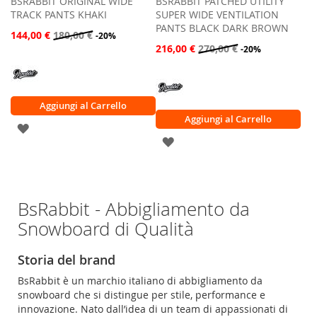
BSRABBIT ORIGINAL WIDE
BSRABBIT PATCHED UTILITY
TRACK PANTS KHAKI
SUPER WIDE VENTILATION
PANTS BLACK DARK BROWN
144,00 €
180,00 €
-20%
216,00 €
270,00 €
-20%
Aggiungi al Carrello
Aggiungi al Carrello
AGGIUNGI
AGGIUNGI
ALLA
ALLA
LISTA
LISTA
DESIDERI
BsRabbit - Abbigliamento da
DESIDERI
Snowboard di Qualità
Storia del brand
BsRabbit è un marchio italiano di abbigliamento da
snowboard che si distingue per stile, performance e
innovazione. Nato dall’idea di un team di appassionati di