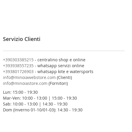
v
i
t
i
a
l
Servizio Clienti
l
a
n
o
+390303385215
- centralino shop e online
s
+393938557235
- whatsapp servizi online
t
+393801726903
- whatsapp kite e watersports
r
info@minoiawebstore.com
(Clienti)
a
info@minoiastore.com
(Fornitori)
N
Lun: 15:00 - 19:30
e
Mar-Ven: 10:00 - 13:00 | 15:00 - 19:30
w
Sab: 10:00 - 13:00 | 14:30 - 19:30
s
Dom (Inverno 01-10/01-03): 14:30 - 19:30
l
e
t
t