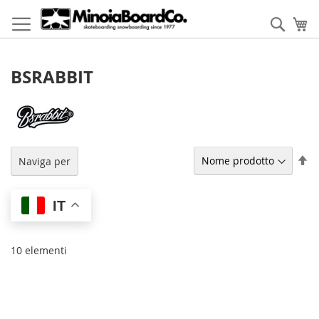
Salta
al
Cerca
Ca
contenuto
BSRABBIT
Im
Naviga per
la
di
de
IT
10
elementi