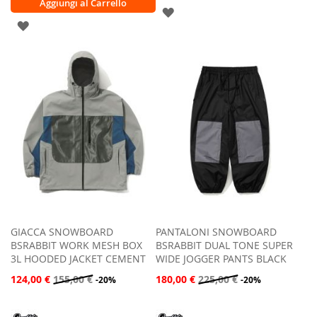
Aggiungi al Carrello
AGGIUNGI
AGGIUNGI
ALLA
ALLA
LISTA
LISTA
DESIDERI
DESIDERI
GIACCA SNOWBOARD
PANTALONI SNOWBOARD
BSRABBIT WORK MESH BOX
BSRABBIT DUAL TONE SUPER
3L HOODED JACKET CEMENT
WIDE JOGGER PANTS BLACK
124,00 €
155,00 €
180,00 €
225,00 €
-20%
-20%