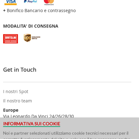
+
Bonifico Bancario e contrassegno
MODALITA' DI CONSEGNA
Get in Touch
I nostri Spot
Il nostro team
Europe
Via Leonardo Da Vinci 24/26/28/30
25122 Brescia - Italy
INFORMATIVA SUI COOKIE
USA
Noi e partner selezionati utilizziamo cookie tecnici necessari per il
616 Corporate Way Suite 2