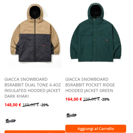
ALLA
ALLA
LISTA
LISTA
DESIDERI
DESIDERI
GIACCA SNOWBOARD
GIACCA SNOWBOARD
BSRABBIT DUAL TONE 4.4OZ
BSRABBIT POCKET RIDGE
INSULATED HOODED JACKET
HOODED JACKET GREEN
DARK KHAKI
164,00 €
205,00 €
-20%
148,00 €
185,00 €
-20%
Aggiungi al Carrello