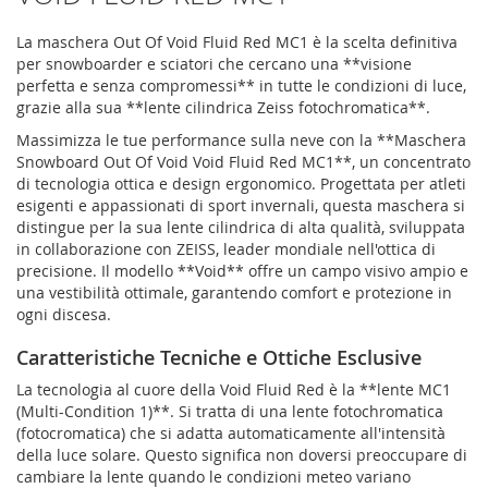
La maschera Out Of Void Fluid Red MC1 è la scelta definitiva
per snowboarder e sciatori che cercano una **visione
perfetta e senza compromessi** in tutte le condizioni di luce,
grazie alla sua **lente cilindrica Zeiss fotochromatica**.
Massimizza le tue performance sulla neve con la **Maschera
Snowboard Out Of Void Void Fluid Red MC1**, un concentrato
di tecnologia ottica e design ergonomico. Progettata per atleti
esigenti e appassionati di sport invernali, questa maschera si
distingue per la sua lente cilindrica di alta qualità, sviluppata
in collaborazione con ZEISS, leader mondiale nell'ottica di
precisione. Il modello **Void** offre un campo visivo ampio e
una vestibilità ottimale, garantendo comfort e protezione in
ogni discesa.
Caratteristiche Tecniche e Ottiche Esclusive
La tecnologia al cuore della Void Fluid Red è la **lente MC1
(Multi-Condition 1)**. Si tratta di una lente fotochromatica
(fotocromatica) che si adatta automaticamente all'intensità
della luce solare. Questo significa non doversi preoccupare di
cambiare la lente quando le condizioni meteo variano