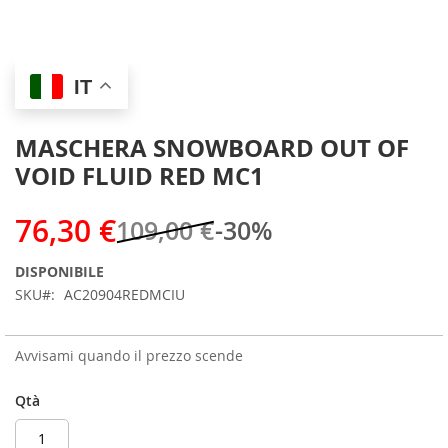
Skip
IT
to
the
beginning
MASCHERA SNOWBOARD OUT OF
of
VOID FLUID RED MC1
the
images
gallery
76,30 €
109,00 €
-30%
DISPONIBILE
SKU
AC20904REDMCIU
Avvisami quando il prezzo scende
Qtà