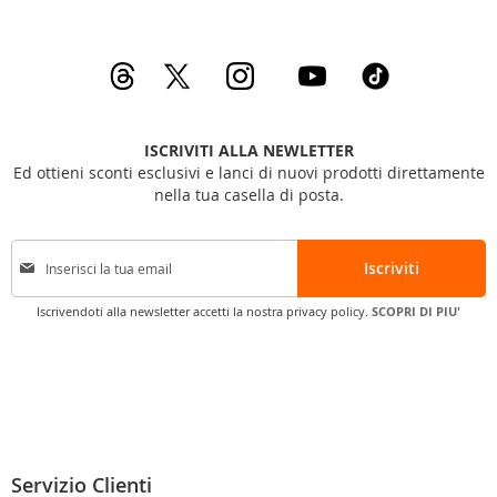
ISCRIVITI ALLA NEWLETTER
Ed ottieni sconti esclusivi e lanci di nuovi prodotti direttamente
nella tua casella di posta.
I
Iscriviti
s
c
Iscrivendoti alla newsletter accetti la nostra privacy policy.
SCOPRI DI PIU'
r
i
v
i
t
i
a
l
Servizio Clienti
l