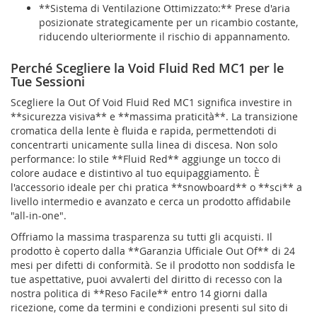
**Sistema di Ventilazione Ottimizzato:** Prese d'aria
posizionate strategicamente per un ricambio costante,
riducendo ulteriormente il rischio di appannamento.
Perché Scegliere la Void Fluid Red MC1 per le
Tue Sessioni
Scegliere la Out Of Void Fluid Red MC1 significa investire in
**sicurezza visiva** e **massima praticità**. La transizione
cromatica della lente è fluida e rapida, permettendoti di
concentrarti unicamente sulla linea di discesa. Non solo
performance: lo stile **Fluid Red** aggiunge un tocco di
colore audace e distintivo al tuo equipaggiamento. È
l'accessorio ideale per chi pratica **snowboard** o **sci** a
livello intermedio e avanzato e cerca un prodotto affidabile
"all-in-one".
Offriamo la massima trasparenza su tutti gli acquisti. Il
prodotto è coperto dalla **Garanzia Ufficiale Out Of** di 24
mesi per difetti di conformità. Se il prodotto non soddisfa le
tue aspettative, puoi avvalerti del diritto di recesso con la
nostra politica di **Reso Facile** entro 14 giorni dalla
ricezione, come da termini e condizioni presenti sul sito di