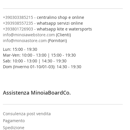
a
n
o
+390303385215
- centralino shop e online
s
+393938557235
- whatsapp servizi online
t
+393801726903
- whatsapp kite e watersports
r
info@minoiawebstore.com
(Clienti)
a
info@minoiastore.com
(Fornitori)
N
Lun: 15:00 - 19:30
e
Mar-Ven: 10:00 - 13:00 | 15:00 - 19:30
w
Sab: 10:00 - 13:00 | 14:30 - 19:30
s
Dom (Inverno 01-10/01-03): 14:30 - 19:30
l
e
t
t
e
Assistenza MinoiaBoardCo.
r
:
Consulenza post vendita
Pagamento
Spedizione