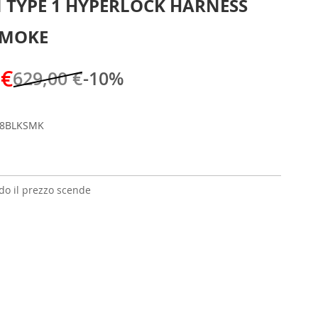
 TYPE 1 HYPERLOCK HARNESS
SMOKE
 €
629,00 €
-10%
78BLKSMK
o il prezzo scende