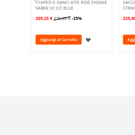
TRAPEZI E GANCI KITE RIDE ENGINE
SACCA
SABER V2 ICE BLUE
STRIK
209,25 €
279,00 €
-25%
225,0
AGGIUNGI
Aggiungi al Carrello
Aggi
ALLA
LISTA
DESIDERI