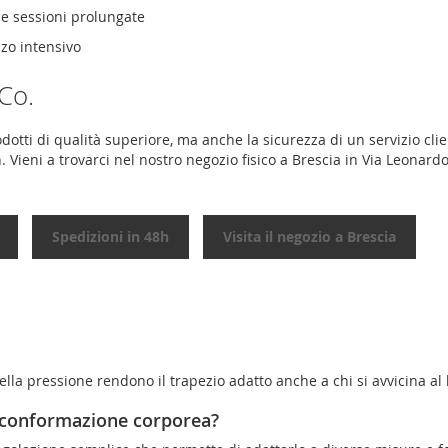
e sessioni prolungate
zzo intensivo
Co.
dotti di qualità superiore, ma anche la sicurezza di un servizio cl
h. Vieni a trovarci nel nostro negozio fisico a Brescia in Via Leonard
Spedizioni in 48h
Visita il negozio a Brescia
lla pressione rendono il trapezio adatto anche a chi si avvicina al 
a conformazione corporea?