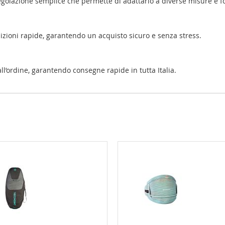
egolazione semplice che permette di adattarlo a diverse misure e f
dizioni rapide, garantendo un acquisto sicuro e senza stress.
l’ordine, garantendo consegne rapide in tutta Italia.