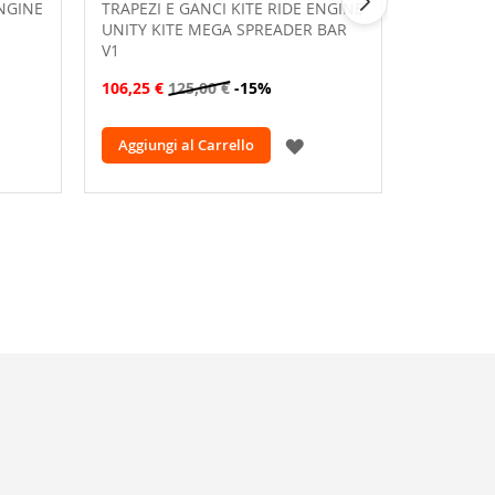
ENGINE
TRAPEZI E GANCI KITE RIDE ENGINE
TRAPEZIO
UNITY KITE MEGA SPREADER BAR
VINAKA W
V1
124,20 €
106,25 €
125,00 €
-15%
GGIUNGI
AGGIUNGI
Aggiungi al Carrello
Aggiungi
LLA
ALLA
ISTA
LISTA
ESIDERI
DESIDERI