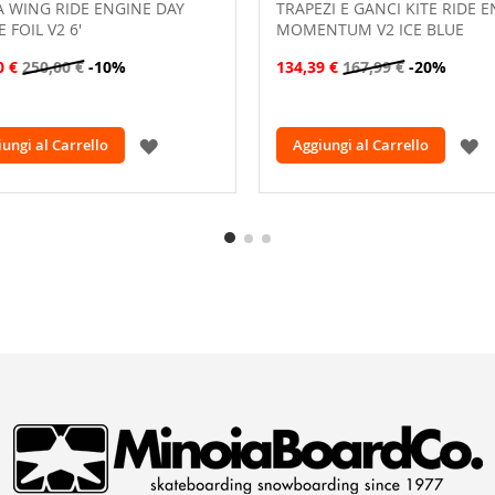
 WING RIDE ENGINE DAY
TRAPEZI E GANCI KITE RIDE 
E FOIL V2 6'
MOMENTUM V2 ICE BLUE
0 €
250,00 €
-10%
134,39 €
167,99 €
-20%
AGGIUNGI
A
ungi al Carrello
Aggiungi al Carrello
ALLA
A
LISTA
L
DESIDERI
D