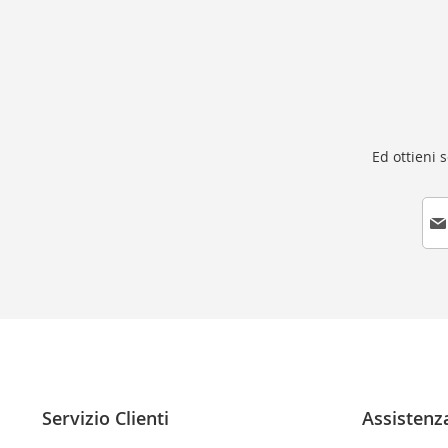
Ed ottieni 
I
s
c
r
i
v
i
t
i
a
l
Servizio Clienti
Assistenz
l
a