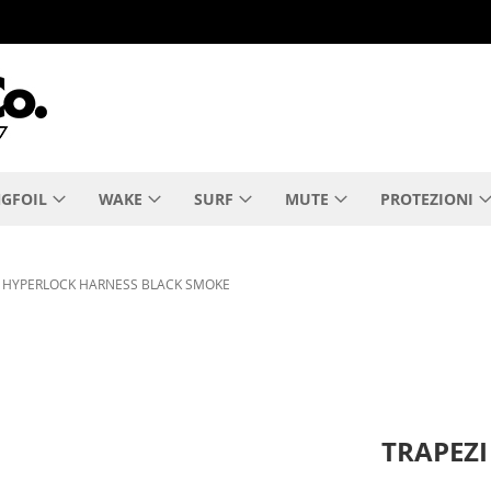
GFOIL
WAKE
SURF
MUTE
PROTEZIONI
E 1 HYPERLOCK HARNESS BLACK SMOKE
TRAPEZI