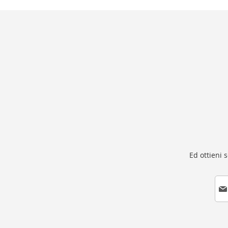
Ed ottieni 
I
s
c
r
i