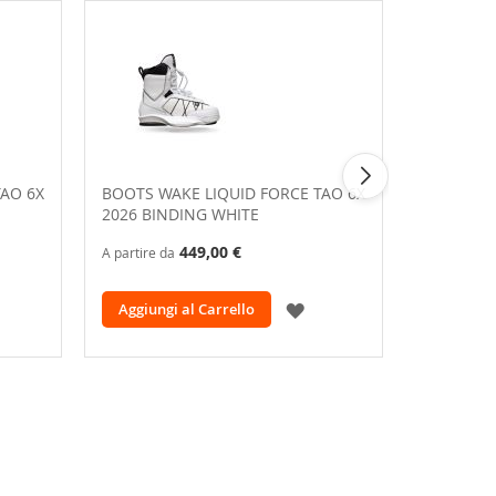
TAO 6X
BOOTS WAKE LIQUID FORCE TAO 6X
TAVOLA W
2026 BINDING WHITE
PEAK 202
449,00 €
A partire da
A partire da
GGIUNGI
AGGIUNGI
Aggiungi al Carrello
Aggiungi
LLA
ALLA
ISTA
LISTA
ESIDERI
DESIDERI