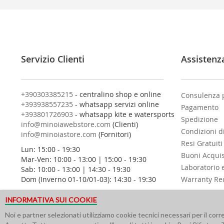
v
i
t
i
a
l
Servizio Clienti
Assistenz
l
a
n
o
+390303385215
- centralino shop e online
Consulenza 
s
+393938557235
- whatsapp servizi online
Pagamento
t
+393801726903
- whatsapp kite e watersports
Spedizione
r
info@minoiawebstore.com
(Clienti)
Condizioni d
a
info@minoiastore.com
(Fornitori)
N
Resi Gratuiti
Lun: 15:00 - 19:30
e
Buoni Acqui
Mar-Ven: 10:00 - 13:00 | 15:00 - 19:30
w
Laboratorio 
Sab: 10:00 - 13:00 | 14:30 - 19:30
s
Dom (Inverno 01-10/01-03): 14:30 - 19:30
Warranty Re
l
e
INFORMATIVA SUI COOKIE
t
t
Noi e partner selezionati utilizziamo cookie tecnici necessari per il cor
e