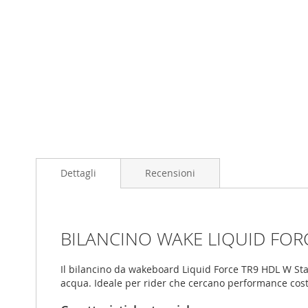
Skip
to
the
beginning
Dettagli
Recensioni
of
the
images
gallery
BILANCINO WAKE LIQUID FORC
Il bilancino da wakeboard Liquid Force TR9 HDL W Stati
acqua. Ideale per rider che cercano performance costa