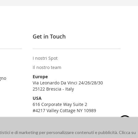
Get in Touch
I nostri Spot
Il nostro team
Europe
gno
Via Leonardo Da Vinci 24/26/28/30
25122 Brescia - Italy
USA
616 Corporate Way Suite 2
#4217 Valley Cottage NY 10989
istici e di marketing per personalizzare contenuti e pubblicità. Clicca su