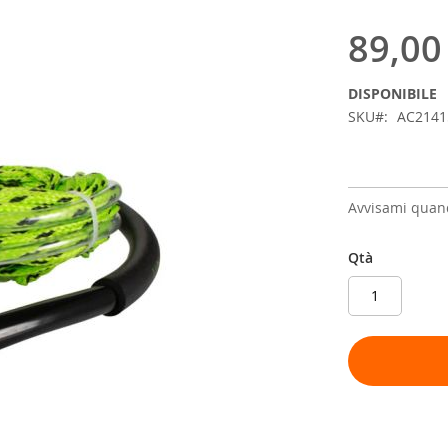
89,00
DISPONIBILE
SKU
AC214
Avvisami quand
Qtà