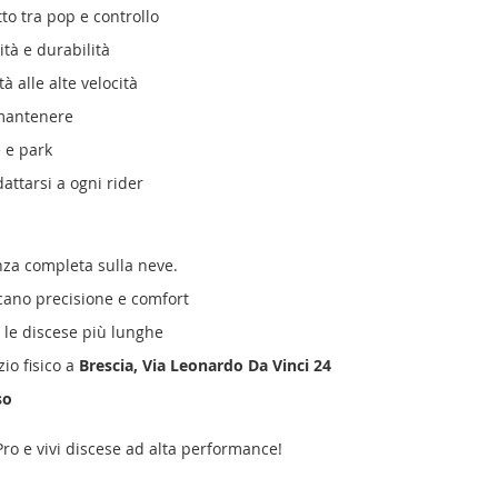
to tra pop e controllo
ità e durabilità
à alle alte velocità
 mantenere
e e park
attarsi a ogni rider
nza completa sulla neve.
ano precisione e comfort
le discese più lunghe
io fisico a
Brescia, Via Leonardo Da Vinci 24
so
Pro e vivi discese ad alta performance!