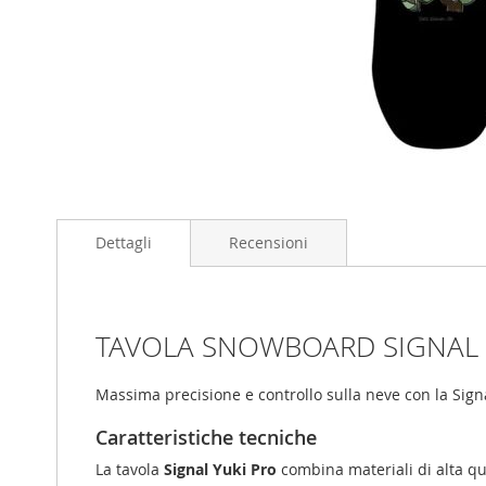
Skip
to
Dettagli
Recensioni
the
beginning
of
the
images
TAVOLA SNOWBOARD SIGNAL Y
gallery
Massima precisione e controllo sulla neve con la Signal
Caratteristiche tecniche
La tavola
Signal Yuki Pro
combina materiali di alta qua