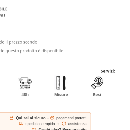
BILE
9U
o il prezzo scende
o questo prodotto è disponibile
Servizi:
48h
Misure
Resi
Qui sei al sicuro
–
pagamenti protetti
spedizione rapida
+
assistenza
Cambi idea? Reso gratuito