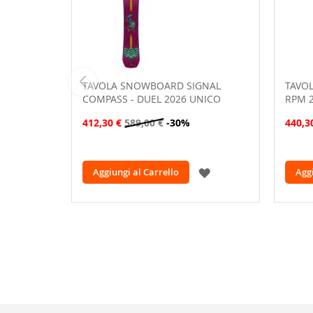
TAVOLA SNOWBOARD SIGNAL
TAVO
COMPASS - DUEL 2026 UNICO
RPM 
412,30 €
589,00 €
-30%
440,3
AGGIUNGI
Aggiungi al Carrello
Aggi
ALLA
LISTA
DESIDERI