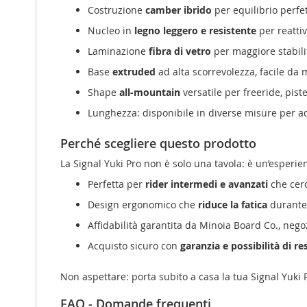
Costruzione
camber ibrido
per equilibrio perfet
Nucleo in
legno leggero e resistente
per reattiv
Laminazione
fibra di vetro
per maggiore stabilit
Base
extruded
ad alta scorrevolezza, facile da
Shape
all-mountain
versatile per freeride, pist
Lunghezza: disponibile in diverse misure per ad
Perché scegliere questo prodotto
La Signal Yuki Pro non è solo una tavola: è un’esperie
Perfetta per
rider intermedi e avanzati
che cerc
Design ergonomico che
riduce la fatica
durante 
Affidabilità garantita da Minoia Board Co., negoz
Acquisto sicuro con
garanzia e possibilità di re
Non aspettare: porta subito a casa la tua Signal Yuki 
FAQ - Domande frequenti