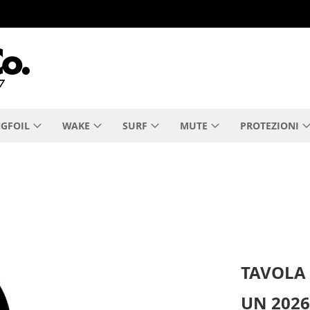
GFOIL
WAKE
SURF
MUTE
PROTEZIONI
TAVOLA
UN 202