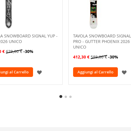
LA SNOWBOARD SIGNAL YUP -
TAVOLA SNOWBOARD SIGNAL
2026 UNICO
PRO - GUTTER PHOENIX 2026
UNICO
0 €
629,00 €
-30%
412,30 €
589,00 €
-30%
AGGIUNGI
A
ungi al Carrello
Aggiungi al Carrello
ALLA
A
LISTA
L
DESIDERI
D