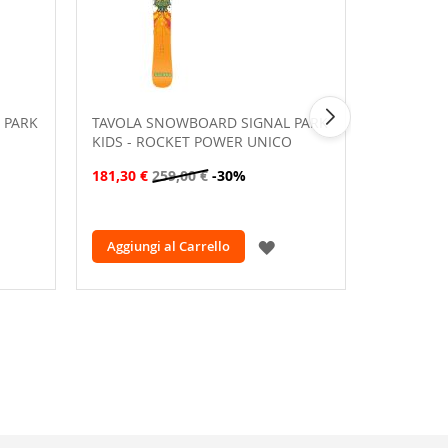
 PARK
TAVOLA SNOWBOARD SIGNAL PARK
TAVOLA 
KIDS - ROCKET POWER UNICO
349,30 €
181,30 €
259,00 €
-30%
GGIUNGI
AGGIUNGI
Aggiungi al Carrello
Aggiungi
LLA
ALLA
ISTA
LISTA
ESIDERI
DESIDERI