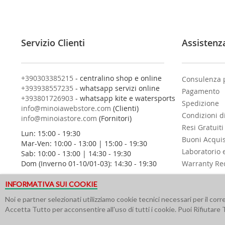
t
i
a
l
Servizio Clienti
Assistenz
l
a
n
o
+390303385215
- centralino shop e online
Consulenza 
s
+393938557235
- whatsapp servizi online
Pagamento
t
+393801726903
- whatsapp kite e watersports
Spedizione
r
info@minoiawebstore.com
(Clienti)
Condizioni d
a
info@minoiastore.com
(Fornitori)
N
Resi Gratuiti
Lun: 15:00 - 19:30
e
Buoni Acqui
Mar-Ven: 10:00 - 13:00 | 15:00 - 19:30
w
Laboratorio 
Sab: 10:00 - 13:00 | 14:30 - 19:30
s
Dom (Inverno 01-10/01-03): 14:30 - 19:30
Warranty Re
l
e
INFORMATIVA SUI COOKIE
t
t
Noi e partner selezionati utilizziamo cookie tecnici necessari per il cor
e
Accetta Tutto per acconsentire all'uso di tutti i cookie. Puoi Rifiutare 
r