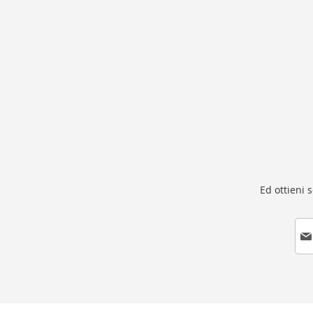
Ed ottieni 
I
s
c
r
i
v
i