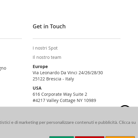
Get in Touch
I nostri Spot
Il nostro team
Europe
gno
Via Leonardo Da Vinci 24/26/28/30
25122 Brescia - Italy
USA
616 Corporate Way Suite 2
#4217 Valley Cottage NY 10989
istici e di marketing per personalizzare contenuti e pubblicità. Clicca su