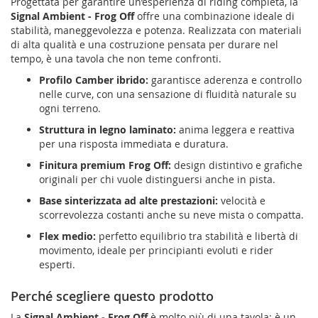
Progettata per garantire un’esperienza di riding completa, la
Signal Ambient - Frog Off
offre una combinazione ideale di
stabilità, maneggevolezza e potenza. Realizzata con materiali
di alta qualità e una costruzione pensata per durare nel
tempo, è una tavola che non teme confronti.
Profilo Camber ibrido:
garantisce aderenza e controllo
nelle curve, con una sensazione di fluidità naturale su
ogni terreno.
Struttura in legno laminato:
anima leggera e reattiva
per una risposta immediata e duratura.
Finitura premium Frog Off:
design distintivo e grafiche
originali per chi vuole distinguersi anche in pista.
Base sinterizzata ad alte prestazioni:
velocità e
scorrevolezza costanti anche su neve mista o compatta.
Flex medio:
perfetto equilibrio tra stabilità e libertà di
movimento, ideale per principianti evoluti e rider
esperti.
Perché scegliere questo prodotto
La
Signal Ambient - Frog Off
è molto più di una tavola: è un