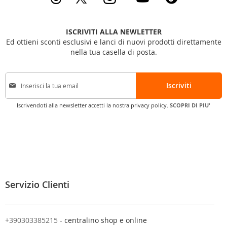
ISCRIVITI ALLA NEWLETTER
Ed ottieni sconti esclusivi e lanci di nuovi prodotti direttamente
nella tua casella di posta.
I
Iscriviti
s
c
Iscrivendoti alla newsletter accetti la nostra privacy policy.
SCOPRI DI PIU'
r
i
v
i
t
i
a
l
Servizio Clienti
l
a
n
o
+390303385215
- centralino shop e online