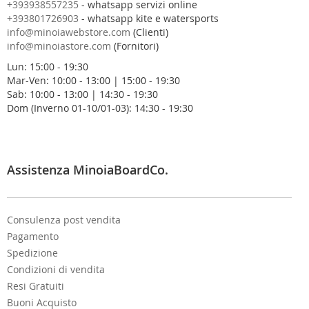
s
+393938557235
- whatsapp servizi online
t
+393801726903
- whatsapp kite e watersports
r
info@minoiawebstore.com
(Clienti)
a
info@minoiastore.com
(Fornitori)
N
Lun: 15:00 - 19:30
e
Mar-Ven: 10:00 - 13:00 | 15:00 - 19:30
w
Sab: 10:00 - 13:00 | 14:30 - 19:30
s
Dom (Inverno 01-10/01-03): 14:30 - 19:30
l
e
t
t
e
Assistenza MinoiaBoardCo.
r
:
Consulenza post vendita
Pagamento
Spedizione
Condizioni di vendita
Resi Gratuiti
Buoni Acquisto