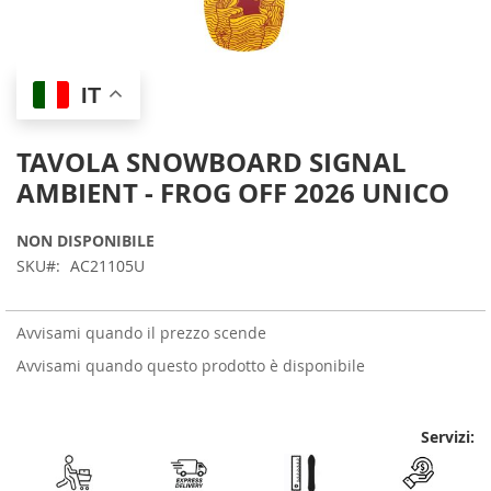
Skip
IT
to
the
beginning
TAVOLA SNOWBOARD SIGNAL
of
AMBIENT - FROG OFF 2026 UNICO
the
images
gallery
NON DISPONIBILE
SKU
AC21105U
Avvisami quando il prezzo scende
Avvisami quando questo prodotto è disponibile
Servizi: