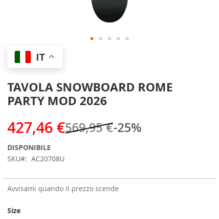
Skip
IT
to
the
beginning
TAVOLA SNOWBOARD ROME
of
PARTY MOD 2026
the
images
gallery
427,46 €
569,95 €
-25%
DISPONIBILE
SKU
AC20708U
Avvisami quando il prezzo scende
Size