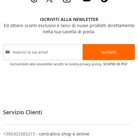
ISCRIVITI ALLA NEWLETTER
Ed ottieni sconti esclusivi e lanci di nuovi prodotti direttamente
nella tua casella di posta.
I
Iscriviti
s
c
Iscrivendoti alla newsletter accetti la nostra privacy policy.
SCOPRI DI PIU'
r
i
v
i
t
i
a
l
Servizio Clienti
l
a
n
o
+390303385215
- centralino shop e online