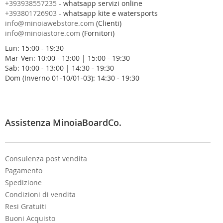
s
+393938557235
- whatsapp servizi online
t
+393801726903
- whatsapp kite e watersports
r
info@minoiawebstore.com
(Clienti)
a
info@minoiastore.com
(Fornitori)
N
Lun: 15:00 - 19:30
e
Mar-Ven: 10:00 - 13:00 | 15:00 - 19:30
w
Sab: 10:00 - 13:00 | 14:30 - 19:30
s
Dom (Inverno 01-10/01-03): 14:30 - 19:30
l
e
t
t
e
Assistenza MinoiaBoardCo.
r
:
Consulenza post vendita
Pagamento
Spedizione
Condizioni di vendita
Resi Gratuiti
Buoni Acquisto