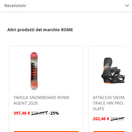
Recensioni
Altri prodotti del marchio ROME
TAVOLA SNOWBOARD ROME
ATTACCHI SNOWBO
AGENT 2026
TRACE HW PRO 202
SLATE
397,46 €
529,95 €
-25%
202,46 €
269,95 €
-