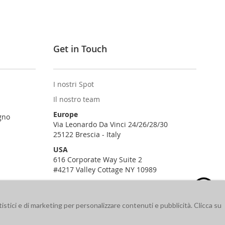
Get in Touch
I nostri Spot
Il nostro team
Europe
gno
Via Leonardo Da Vinci 24/26/28/30
25122 Brescia - Italy
USA
616 Corporate Way Suite 2
#4217 Valley Cottage NY 10989
istici e di marketing per personalizzare contenuti e pubblicità. Clicca su