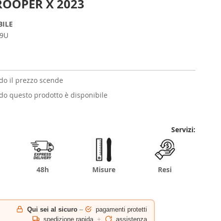
OOPER X 2023
BILE
9U
o il prezzo scende
o questo prodotto è disponibile
Servizi:
48h
Misure
Resi
Qui sei al sicuro
–
pagamenti protetti
spedizione rapida
+
assistenza