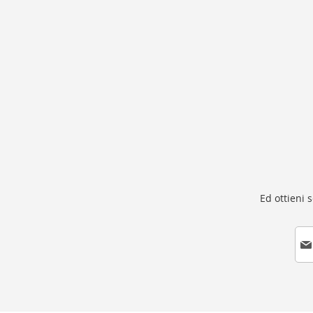
gallery
Ed ottieni 
I
s
c
r
i
v