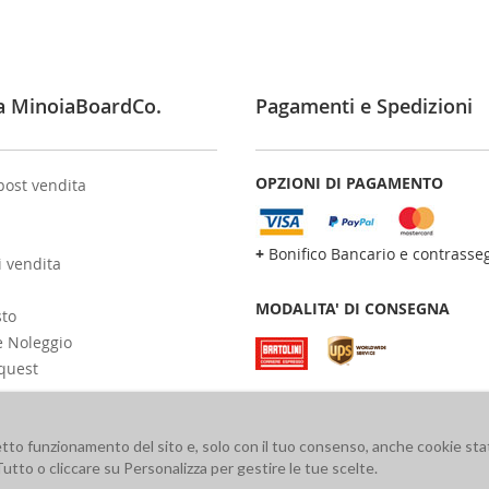
a MinoiaBoardCo.
Pagamenti e Spedizioni
OPZIONI DI PAGAMENTO
post vendita
+
Bonifico Bancario e contrasse
i vendita
MODALITA' DI CONSEGNA
sto
e Noleggio
quest
retto funzionamento del sito e, solo con il tuo consenso, anche cookie stat
Tutto o cliccare su Personalizza per gestire le tue scelte.