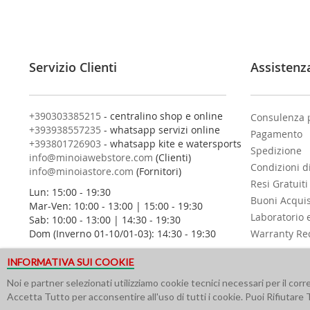
i
t
i
a
l
Servizio Clienti
Assistenz
l
a
n
o
+390303385215
- centralino shop e online
Consulenza 
s
+393938557235
- whatsapp servizi online
Pagamento
t
+393801726903
- whatsapp kite e watersports
Spedizione
r
info@minoiawebstore.com
(Clienti)
Condizioni d
a
info@minoiastore.com
(Fornitori)
N
Resi Gratuiti
Lun: 15:00 - 19:30
e
Buoni Acqui
Mar-Ven: 10:00 - 13:00 | 15:00 - 19:30
w
Laboratorio 
Sab: 10:00 - 13:00 | 14:30 - 19:30
s
Dom (Inverno 01-10/01-03): 14:30 - 19:30
Warranty Re
l
e
INFORMATIVA SUI COOKIE
t
t
Noi e partner selezionati utilizziamo cookie tecnici necessari per il cor
e
Accetta Tutto per acconsentire all'uso di tutti i cookie. Puoi Rifiutare 
r