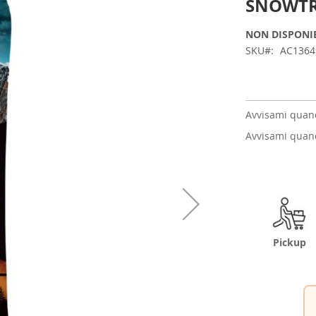
SNOWTR
NON DISPONI
SKU
AC1364
Avvisami quand
Avvisami quand
Pickup