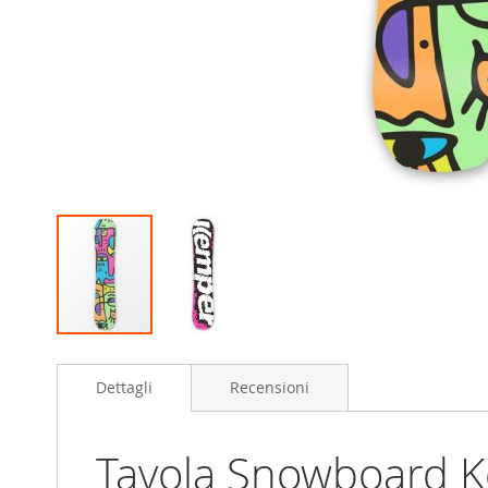
Skip
to
Dettagli
Recensioni
the
beginning
of
the
Tavola Snowboard 
images