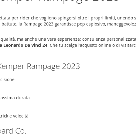
ttata per rider che vogliono spingersi oltre i propri limiti, unendo 
e battute, la Rampage 2023 garantisce pop esplosivo, maneggevolezz
ualità, ma anche una vera esperienza: consulenza personalizzata pr
Via Leonardo Da Vinci 24
. Che tu scelga l’acquisto online o di visita
lla Kemper Rampage 2023
cisione
 massima durata
rick e velocità
oard Co.