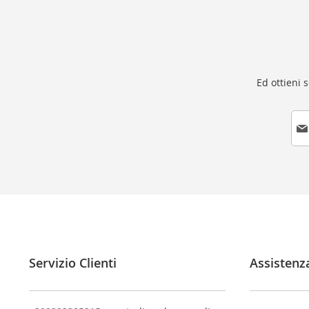
Ed ottieni 
I
s
c
r
i
v
i
t
i
a
l
Servizio Clienti
Assistenz
l
a
n