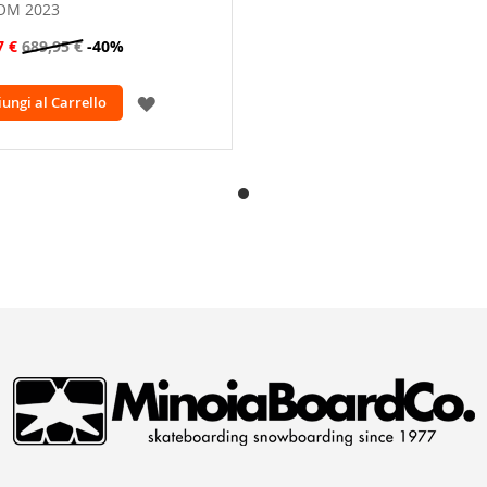
OM 2023
7 €
689,95 €
-40%
AGGIUNGI
ungi al Carrello
ALLA
LISTA
DESIDERI