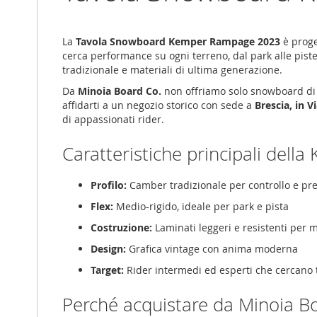
gallery
La
Tavola Snowboard Kemper Rampage 2023
è proge
cerca performance su ogni terreno, dal park alle pist
tradizionale e materiali di ultima generazione.
Da
Minoia Board Co.
non offriamo solo snowboard di q
affidarti a un negozio storico con sede a
Brescia, in 
di appassionati rider.
Caratteristiche principali de
Profilo:
Camber tradizionale per controllo e pre
Flex:
Medio-rigido, ideale per park e pista
Costruzione:
Laminati leggeri e resistenti per
Design:
Grafica vintage con anima moderna
Target:
Rider intermedi ed esperti che cercano t
Perché acquistare da Minoia B