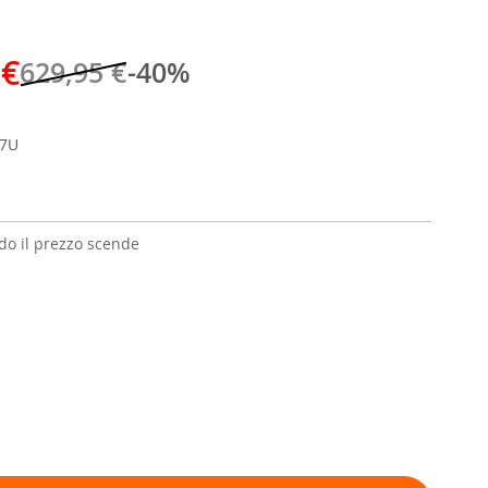
 €
629,95 €
-40%
7U
o il prezzo scende