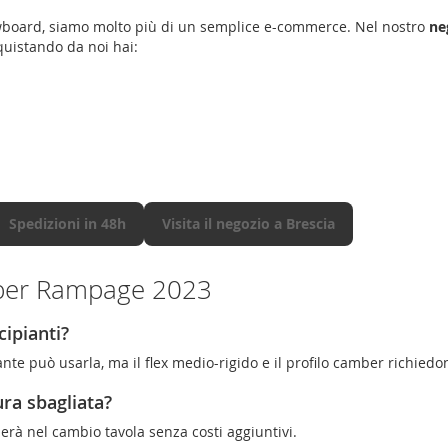
wboard, siamo molto più di un semplice e-commerce. Nel nostro
ne
quistando da noi hai:
Spedizioni in 48h
Visita il negozio a Brescia
per Rampage 2023
ipianti?
nte può usarla, ma il flex medio-rigido e il profilo camber richiedon
ura sbagliata?
uiderà nel cambio tavola senza costi aggiuntivi.