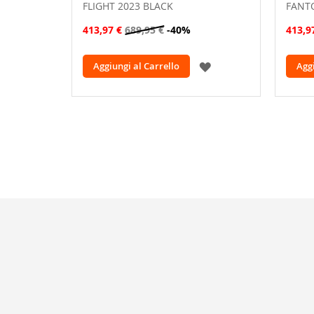
FLIGHT 2023 BLACK
FANT
413,97 €
689,95 €
-40%
413,9
AGGIUNGI
Aggiungi al Carrello
Aggi
ALLA
LISTA
DESIDERI