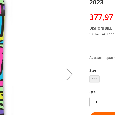
2023
377,97
DISPONIBILE
SKU
AC1444
Avvisami quand
Size
155
Qtà