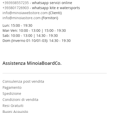
s
+393938557235
- whatsapp servizi online
t
+393801726903
- whatsapp kite e watersports
r
info@minoiawebstore.com
(Clienti)
a
info@minoiastore.com
(Fornitori)
N
Lun: 15:00 - 19:30
e
Mar-Ven: 10:00 - 13:00 | 15:00 - 19:30
w
Sab: 10:00 - 13:00 | 14:30 - 19:30
s
Dom (Inverno 01-10/01-03): 14:30 - 19:30
l
e
t
t
e
Assistenza MinoiaBoardCo.
r
:
Consulenza post vendita
Pagamento
Spedizione
Condizioni di vendita
Resi Gratuiti
Buoni Acquisto