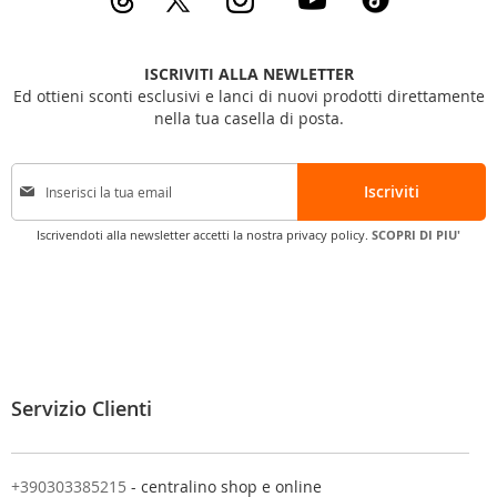
ISCRIVITI ALLA NEWLETTER
Ed ottieni sconti esclusivi e lanci di nuovi prodotti direttamente
nella tua casella di posta.
I
Iscriviti
s
c
Iscrivendoti alla newsletter accetti la nostra privacy policy.
SCOPRI DI PIU'
r
i
v
i
t
i
a
l
Servizio Clienti
l
a
n
o
+390303385215
- centralino shop e online