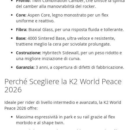
Profilo:
Twin Combination Camber, che unisce la spinta
del camber alla manovrabilità del rocker.
Core:
Aspen Core, legno monostrato per un flex
uniforme e reattivo.
Fibra:
Biaxial Glass, per una risposta fluida e tollerante.
Base:
4000 Sintered Base, ultra-veloce e resistente,
trattiene meglio la cera per scivolate prolungate.
Costruzione:
Hybritech Sidewall, per un peso ridotto e
una migliore iniziazione di curva.
Garanzia:
3 anni, a copertura di difetti di fabbricazione.
Perché Scegliere la K2 World Peace
2026
Ideale per rider di livello intermedio e avanzato, la K2 World
Peace 2026 offre:
Massima espressività in park e su rail grazie al flex
morbido e al shape twin.