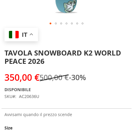
Skip
IT
to
the
beginning
TAVOLA SNOWBOARD K2 WORLD
of
PEACE 2026
the
images
gallery
350,00 €
500,00 €
-30%
DISPONIBILE
SKU
AC20636U
Avvisami quando il prezzo scende
Size