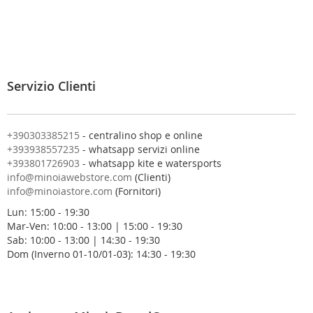
v
i
t
i
a
l
Servizio Clienti
l
a
n
o
+390303385215
- centralino shop e online
s
+393938557235
- whatsapp servizi online
t
+393801726903
- whatsapp kite e watersports
r
info@minoiawebstore.com
(Clienti)
a
info@minoiastore.com
(Fornitori)
N
Lun: 15:00 - 19:30
e
Mar-Ven: 10:00 - 13:00 | 15:00 - 19:30
w
Sab: 10:00 - 13:00 | 14:30 - 19:30
s
Dom (Inverno 01-10/01-03): 14:30 - 19:30
l
e
t
t