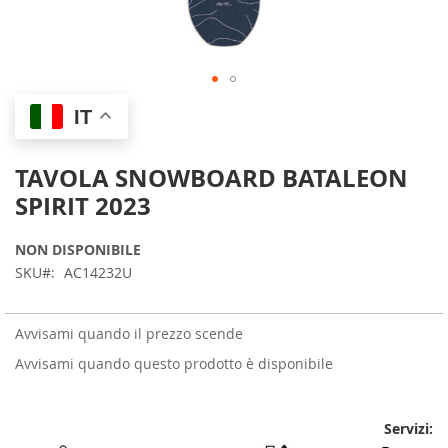
Skip
IT
to
the
beginning
TAVOLA SNOWBOARD BATALEON
of
SPIRIT 2023
the
images
gallery
NON DISPONIBILE
SKU
AC14232U
Avvisami quando il prezzo scende
Avvisami quando questo prodotto è disponibile
Servizi: