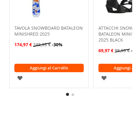
TAVOLA SNOWBOARD BATALEON
ATTACCHI SNOWBO
MINISHRED 2025
BATALEON MINISHR
2025 BLACK
174,97 €
249,95 €
-30%
69,97 €
99,95 €
-30
Aggiungi al Carrello
Aggiungi al C
AGGIUNGI
AGGIUNGI
ALLA
ALLA
LISTA
LISTA
DESIDERI
DESIDERI