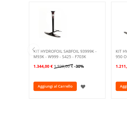
KIT HYDROFOIL SABFOIL 93999K -
KIT H
M93K - W999 - S425 - F703K
950 
1.344,00 €
1.920,00 €
-30%
1.211
AGGIUNGI
Aggiungi al Carrello
Aggi
ALLA
LISTA
DESIDERI