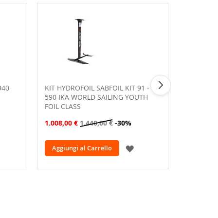
940
KIT HYDROFOIL SABFOIL KIT 91 -
FRONT WI
590 IKA WORLD SAILING YOUTH
FRONT WI
FOIL CLASS
LTD - 13
1.008,00 €
1.440,00 €
-30%
378,00 €
GGIUNGI
AGGIUNGI
Aggiungi al Carrello
Aggiungi
LLA
ALLA
ISTA
LISTA
ESIDERI
DESIDERI