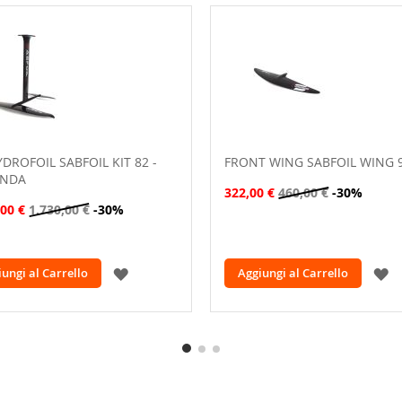
YDROFOIL SABFOIL KIT 82 -
FRONT WING SABFOIL WING 
ONDA
322,00 €
460,00 €
-30%
,00 €
1.730,00 €
-30%
AGGIUNGI
A
ungi al Carrello
Aggiungi al Carrello
ALLA
A
LISTA
L
DESIDERI
D