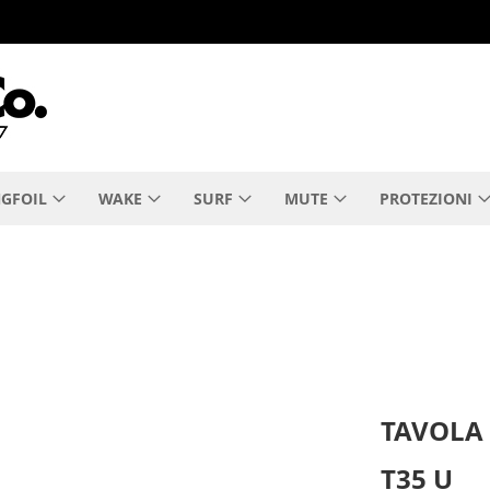
GFOIL
WAKE
SURF
MUTE
PROTEZIONI
TAVOLA 
T35 U