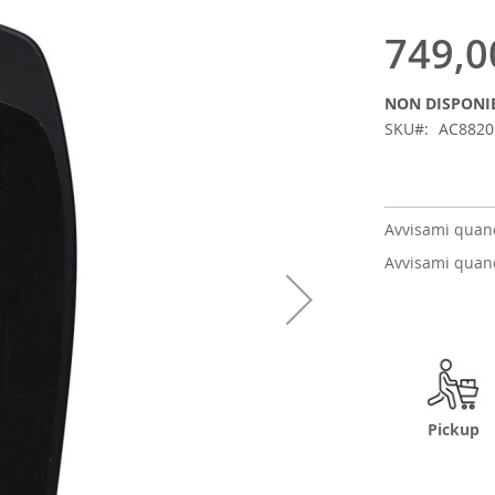
749,0
NON DISPONI
SKU
AC882
Avvisami quand
Avvisami quand
Pickup