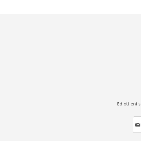
Ed ottieni 
I
s
c
r