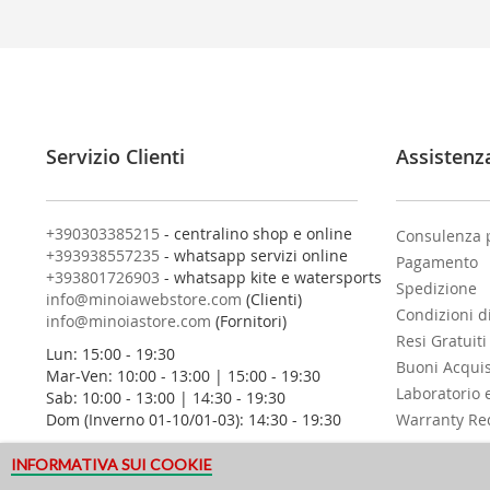
i
v
i
t
i
a
l
Servizio Clienti
Assistenz
l
a
n
o
+390303385215
- centralino shop e online
Consulenza 
s
+393938557235
- whatsapp servizi online
Pagamento
t
+393801726903
- whatsapp kite e watersports
Spedizione
r
info@minoiawebstore.com
(Clienti)
Condizioni d
a
info@minoiastore.com
(Fornitori)
N
Resi Gratuiti
Lun: 15:00 - 19:30
e
Buoni Acqui
Mar-Ven: 10:00 - 13:00 | 15:00 - 19:30
w
Laboratorio 
Sab: 10:00 - 13:00 | 14:30 - 19:30
s
Dom (Inverno 01-10/01-03): 14:30 - 19:30
Warranty Re
l
e
INFORMATIVA SUI COOKIE
t