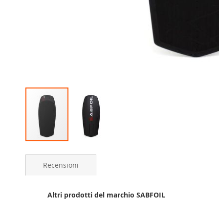
Skip
to
Recensioni
the
beginning
of
Altri prodotti del marchio SABFOIL
the
images
gallery