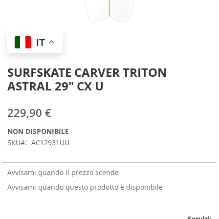
Skip
IT
to
the
beginning
SURFSKATE CARVER TRITON
of
ASTRAL 29" CX U
the
images
gallery
229,90 €
NON DISPONIBILE
SKU
AC12931UU
Avvisami quando il prezzo scende
Avvisami quando questo prodotto è disponibile
Servizi: