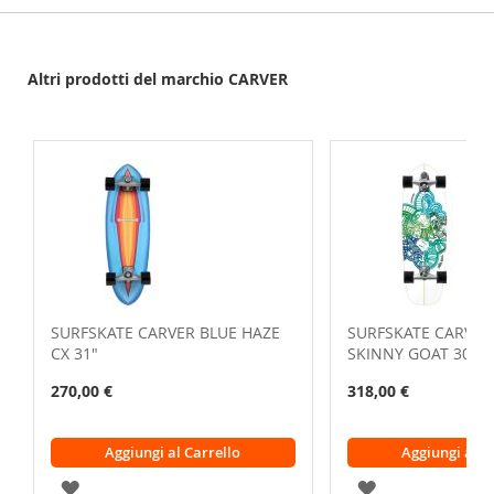
Altri prodotti del marchio CARVER
SURFSKATE CARVER BLUE HAZE
SURFSKATE CARVER
CX 31"
SKINNY GOAT 30.75
270,00 €
318,00 €
Aggiungi al Carrello
Aggiungi al C
AGGIUNGI
AGGIUNGI