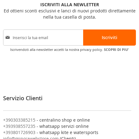
ISCRIVITI ALLA NEWLETTER
Ed ottieni sconti esclusivi e lanci di nuovi prodotti direttamente
nella tua casella di posta.
I
Iscriviti
s
c
Iscrivendoti alla newsletter accetti la nostra privacy policy.
SCOPRI DI PIU'
r
i
v
i
t
i
a
l
Servizio Clienti
l
a
n
o
+390303385215
- centralino shop e online
s
+393938557235
- whatsapp servizi online
t
+393801726903
- whatsapp kite e watersports
r
info@minoiawebstore.com
(Clienti)