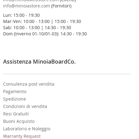
a
info@minoiastore.com
(Fornitori)
N
Lun: 15:00 - 19:30
e
Mar-Ven: 10:00 - 13:00 | 15:00 - 19:30
w
Sab: 10:00 - 13:00 | 14:30 - 19:30
s
Dom (Inverno 01-10/01-03): 14:30 - 19:30
l
e
t
t
e
Assistenza MinoiaBoardCo.
r
:
Consulenza post vendita
Pagamento
Spedizione
Condizioni di vendita
Resi Gratuiti
Buoni Acquisto
Laboratorio e Noleggio
Warranty Request