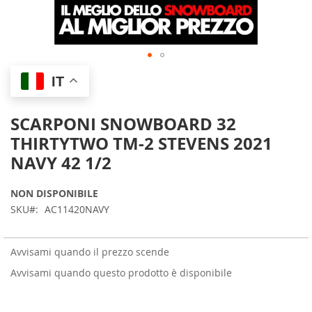
Skip
IT
to
the
beginning
SCARPONI SNOWBOARD 32
of
THIRTYTWO TM-2 STEVENS 2021
the
images
NAVY 42 1/2
gallery
NON DISPONIBILE
SKU
AC11420NAVY
Avvisami quando il prezzo scende
Avvisami quando questo prodotto è disponibile