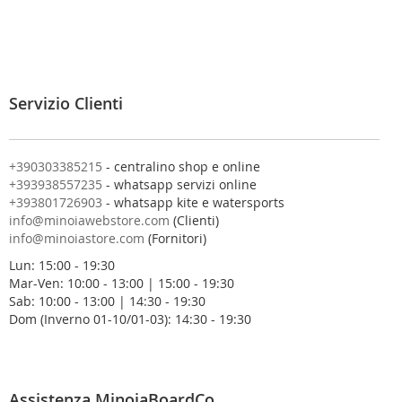
v
i
t
i
a
l
Servizio Clienti
l
a
n
o
+390303385215
- centralino shop e online
s
+393938557235
- whatsapp servizi online
t
+393801726903
- whatsapp kite e watersports
r
info@minoiawebstore.com
(Clienti)
a
info@minoiastore.com
(Fornitori)
N
Lun: 15:00 - 19:30
e
Mar-Ven: 10:00 - 13:00 | 15:00 - 19:30
w
Sab: 10:00 - 13:00 | 14:30 - 19:30
s
Dom (Inverno 01-10/01-03): 14:30 - 19:30
l
e
t
t
e
Assistenza MinoiaBoardCo.