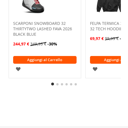
SCARPONI SNOWBOARD 32
FELPA TERMICA 32
THIRTYTWO LASHED FAVA 2026
32 TECH HOODIE B
BLACK BLUE
69,97 €
99,95 €
-30
244,97 €
349,95 €
-30%
Aggiungi al Carrello
Aggiungi al C
AGGIUNGI
AGGIUNGI
ALLA
ALLA
LISTA
LISTA
DESIDERI
DESIDERI