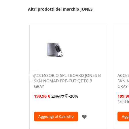
Altri prodotti del marchio JONES
ACCESSORIO SPLITBOARD JONES B
ACCES
SKN NOMAD PRE-CUT QT.TC B
SKN 
GRAY
GRAY
199,96 €
249,95 €
-20%
199,9
Fai il 
AGGIUNGI
Aggiungi al Carrello
Aggi
ALLA