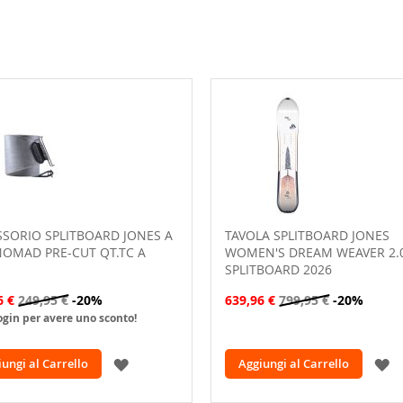
SORIO SPLITBOARD JONES A
TAVOLA SPLITBOARD JONES
NOMAD PRE-CUT QT.TC A
WOMEN'S DREAM WEAVER 2.
SPLITBOARD 2026
6 €
249,95 €
-20%
639,96 €
799,95 €
-20%
login per avere uno sconto!
AGGIUNGI
A
ungi al Carrello
Aggiungi al Carrello
ALLA
A