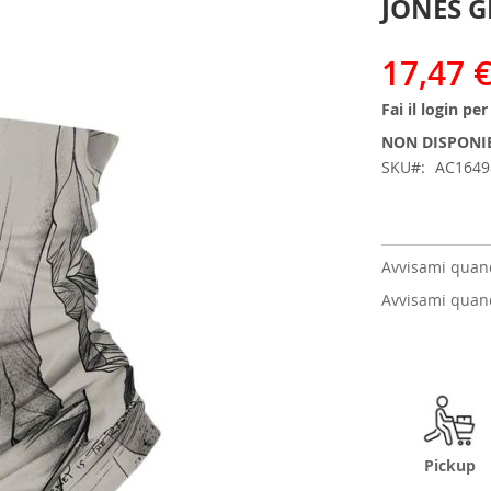
JONES G
17,47 
Fai il login pe
NON DISPONI
SKU
AC164
Avvisami quand
Avvisami quand
Pickup