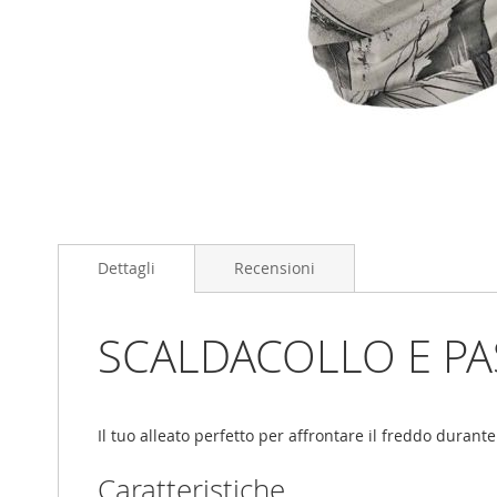
Skip
to
Dettagli
Recensioni
the
beginning
of
the
SCALDACOLLO E P
images
gallery
Il tuo alleato perfetto per affrontare il freddo durant
Caratteristiche