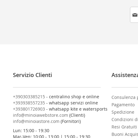
I
s
c
r
i
v
i
t
i
a
l
Servizio Clienti
Assistenz
l
a
n
o
+390303385215
- centralino shop e online
Consulenza 
s
+393938557235
- whatsapp servizi online
Pagamento
t
+393801726903
- whatsapp kite e watersports
Spedizione
r
info@minoiawebstore.com
(Clienti)
Condizioni d
a
info@minoiastore.com
(Fornitori)
N
Resi Gratuiti
Lun: 15:00 - 19:30
e
Buoni Acqui
Mar-Ven: 10:00 - 13:00 | 15:00 - 19:30