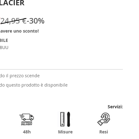
LACIER
€
24,95 €
-30%
r avere uno sconto!
BILE
98UU
o il prezzo scende
o questo prodotto è disponibile
Servizi:
48h
Misure
Resi