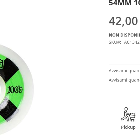
54MM 1
42,00
NON DISPONI
SKU
AC134
Avvisami quand
Avvisami quand
Pickup