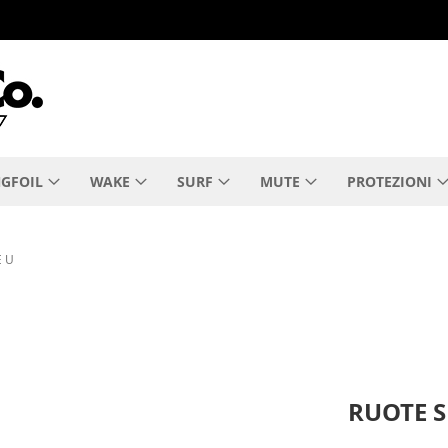
GFOIL
WAKE
SURF
MUTE
PROTEZIONI
E U
RUOTE 