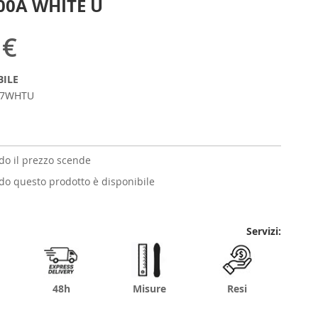
00A WHITE U
 €
BILE
27WHTU
o il prezzo scende
o questo prodotto è disponibile
Servizi:
48h
Misure
Resi