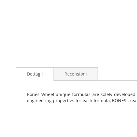
Skip
to
Dettagli
Recensioni
the
beginning
of
the
Bones Wheel unique formulas are solely developed a
images
engineering properties for each formula, BONES creat
gallery