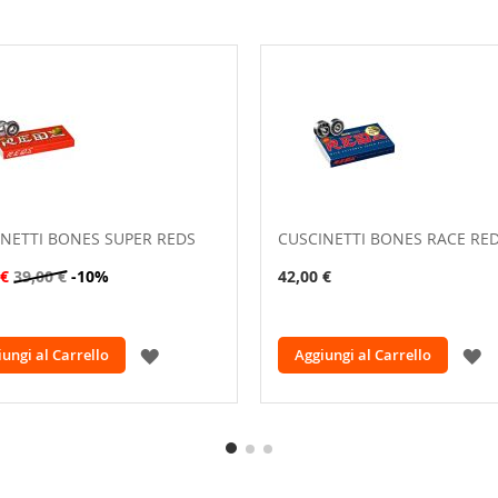
NETTI BONES SUPER REDS
CUSCINETTI BONES RACE RE
 €
39,00 €
-10%
42,00 €
AGGIUNGI
A
ungi al Carrello
Aggiungi al Carrello
ALLA
A
LISTA
L
DESIDERI
D